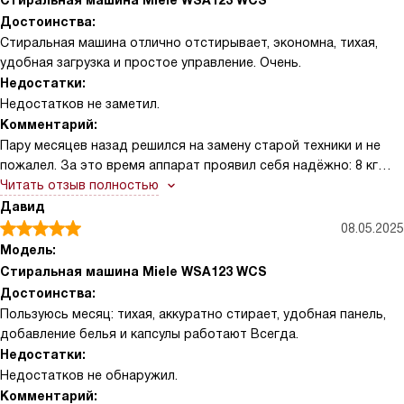
Стиральная машина Miele WSA123 WCS
Достоинства:
Стиральная машина отлично отстирывает, экономна, тихая,
удобная загрузка и простое управление. Очень.
Недостатки:
Недостатков не заметил.
Комментарий:
Пару месяцев назад решился на замену старой техники и не
пожалел. За это время аппарат проявил себя надёжно: 8 кг
загрузки удобны для моих рабочих вещей и семейных стирок,
Читать отзыв полностью
барабан мягко обращается с тканями, а панель управления
Давид
понятна даже без инструкции. Я ценю возможность докинуть
08.05.2025
забытые носки — один раз добавил к уже запущенному циклу, и
Модель:
проблем не было. Управление через наклонную панель
Стиральная машина Miele WSA123 WCS
позволяет легко задать программу, подсветка и экран
Достоинства:
помогают ориентироваться при любом свете.
Пользуюсь месяц: тихая, аккуратно стирает, удобная панель,
добавление белья и капсулы работают Всегда.
Одна история: после прогулки с собакой у сына футболка вся в
Недостатки:
пятнах, а через полчаса гости — включил экспресс‑программу,
Недостатков не обнаружил.
за двадцать минут вещь была готова. Другая ситуация:
Комментарий:
поставил деликатную шерстяную вещь в соответствующую