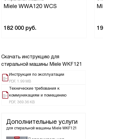
Miele WWA120 WCS
Miele WEB365 
182 000
руб.
195 000
руб.
Скачать инструкцию для
стиральной машины
Miele WKF121
Инструкция по эксплуатации
PDF, 1.99 MB
Технические требования к
коммуникациям и помещению
PDF, 369.36 KB
Дополнительные услуги
для стиральной машины
Miele WKF121