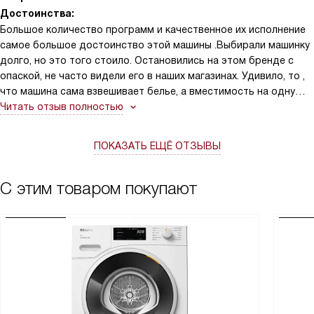
Достоинства:
Большое количество программ и качественное их исполнение
самое большое достоинство этой машины .Выбирали машинку
долго, но это того стоило. Остановились на этом бренде с
опаской, не часто видели его в наших магазинах. Удивило, то ,
что машина сама взвешивает белье, а вместимость на одну
загрузку составляет 9 килограмм , наливает воды столько,
Читать отзыв полностью
сколько необходимо для стирки. Машина очень надежная,
красивый дизайн.
ПОКАЗАТЬ ЕЩЁ ОТЗЫВЫ
С этим товаром покупают