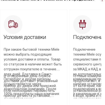
Условия доставки
Подключение
При заказе бытовой техники Miele
Подключение
можно выбрать подходящие
техники Miele осу
условия доставки и оплаты. Товар
специалистами пар
со статусом в наличии может быть
сервисного центра
отгружен покупателю в течение
за МКАД и КАД во
трех дней. Доставка в Санкт-
за дополнительную
В оговоренный день служба
Готовые коммуника
Петербург и другие регионы
коммуникации пре
доставки доставит упакованный
предполагают, в з
осуществляется через
наличие установле
прибор до двери или прихожей.
от категории, нали
транспортную компанию. После
подключения к во
Если необходимо переместить
установленной роз
100% предоплаты наша компания
и канализации в з
прибор до места установки,
к воде, крана и го
доставляет заказ
от категории техн
пожалуйста, предварительно
слива. Стандартна
до представительства
дополнительных ус