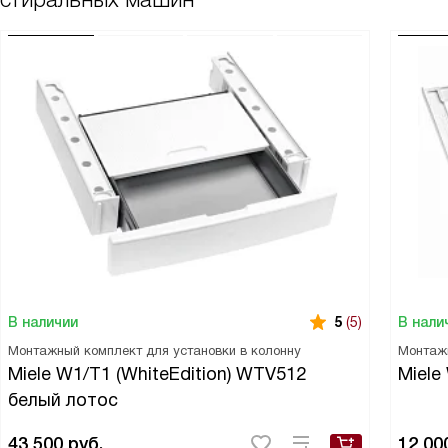
В наличии
В нали
5
(5)
Монтажный комплект для установки в колонну
Монтаж
Miele W1/T1 (WhiteEdition) WTV512
Miele
белый лотос
43 500
руб.
12 00