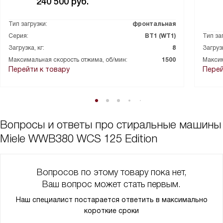
240 500
руб.
помог понять, когда стоит выбирать короткие циклы, чтобы
снизить счета — мелочь, а приятно.
Тип загрузки:
фронтальная
Серия:
ВТ1 (WT1)
Тип за
Был один случай, когда встал страх перед подтеканием из-за
старой истории с соседями внизу. Система защиты от
Загрузка, кг:
8
Загрузк
протечек дала спокойствие: я уверен, что неприятных
Максимальная скорость отжима, об/мин:
1500
Максим
Перейти к товару
Перей
сюрпризов не будет! Установка в колонну и возможность
встраивания под столешницу сделали расположение простым
— всё вписалось в интерьер без лишних переделок.
В целом техника приятно работает и упрощает бытовые
Вопросы и ответы про стиральные машины
рутинные задачи! Каждый раз, когда запускаю быстрый цикл и
вижу, как аккуратно обрабатываются вещи, появляется
Miele WWB380 WCS 125 Edition
ощущение, что сделал правильный выбор!
Вопросов по этому товару пока нет,
Ваш вопрос может стать первым.
Наш специалист постарается ответить в максимально
короткие сроки