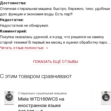
Достоинства:
Отличная стиральная машина: быстро, бережно, тихо, удобные
доп. функции и экономия воды. Есть пар!!!
Недостатки:
Недостатков не обнаружил.
Комментарий:
Покупка оказалась удачной, и я рад, что решился на замену
старой техники! В первый же месяц я оценил обработку паром
— рубашки реально легче разглаживать после стирки, глажка
Читать отзыв полностью
занимает меньше времени, а утром это просто спасение! Я не
люблю перерывы на стирку, поэтому функция дозагрузки
ПОКАЗАТЬ ЕЩЁ ОТЗЫВЫ
AddLoad стала постоянным помощником: пару раз забывал
носок или спортивную майку, вернулся — добавил белье, и всё
постиралось за один цикл!
С этим товаром сравнивают
Как отец двух детей, часто использую экспресс-программу
для спортивной формы — экономия времени заметна, и вещи
Стирально-сушильная машина
выходят свежее. Капсулы CapDosing пробовал на деликатных
Miele WTD160WCS на
вещах — удобство подмешивания нужной дозы очень кстати,
иностранном языке
особенно для свитеров супруги! Индикатор расхода воды