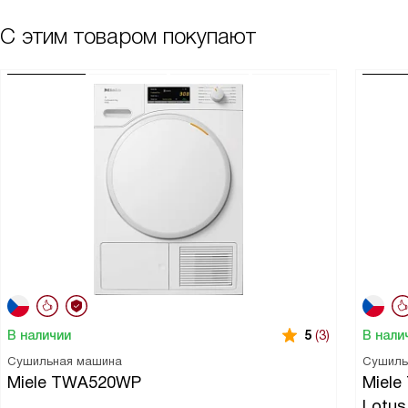
С этим товаром покупают
В наличии
В нали
5
(3)
Сушильная машина
Сушиль
Miele TWA520WP
Miele
Lotus