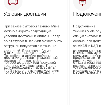
Условия доставки
Подключение
При заказе бытовой техники Miele
Подключение
можно выбрать подходящие
техники Miele осу
условия доставки и оплаты. Товар
специалистами пар
со статусом в наличии может быть
сервисного центра
отгружен покупателю в течение
за МКАД и КАД во
трех дней. Доставка в Санкт-
за дополнительную
В оговоренный день служба
Готовые коммуника
Петербург и другие регионы
коммуникации пре
доставки доставит упакованный
предполагают, в з
осуществляется через
наличие установле
прибор до двери или прихожей.
от категории, нали
транспортную компанию. После
подключения к во
Если необходимо переместить
установленной роз
100% предоплаты наша компания
и канализации в з
прибор до места установки,
к воде, крана и го
доставляет заказ
от категории техн
пожалуйста, предварительно
слива. Стандартна
до представительства
дополнительных ус
уточните это с менеджером.
включает в себя: с
транспортной компании в городе
определяется согл
За данную услугу взимается
транспортировочны
Москва. Пожалуйста, уточняйте
который можно по
дополнительная плата. Важно
разблокировку при
условия доставки у менеджера при
на нашем сайте в 
учитывать, что если размеры
соединение отдель
оформлении заказа.
«Подключение».
прибора не позволяют ему пройти
монтаж техники в 