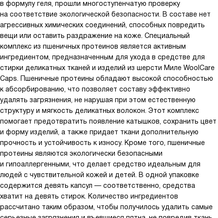
в формулу геля, прошли многоступенчатую проверку
на соответствие экологической безопасности. В составе нет
агрессивных химических соединений, способных повредить
вещи или оставить раздражение на коже. Специальный
комплекс из пшеничных протеинов является активным
ингредиентом, предназначенным для ухода в средстве для
стирки деликатных тканей и изделий из шерсти Миле WoolCare
Caps. Пшеничные протеины обладают высокой способностью
к абсорбированию, что позволяет составу эффективно
удалять загрязнения, не нарушая при этом естественную
структуру и мягкость деликатных волокон. Этот комплекс
помогает предотвратить появление катышков, сохранить цвет
и форму изделий, а также придает ткани дополнительную
прочность и устойчивость к износу. Кроме того, пшеничные
протеины являются экологически безопасными
и гипоаллергенными, что делает средство идеальным для
людей с чувствительной кожей и детей. В одной упаковке
содержится девять капсул — соответственно, средства
хватит на девять стирок. Количество ингредиентов
рассчитано таким образом, чтобы получилось удалить самые
серьезные загрязнения и въевшиеся пятна, не повредив ткань.