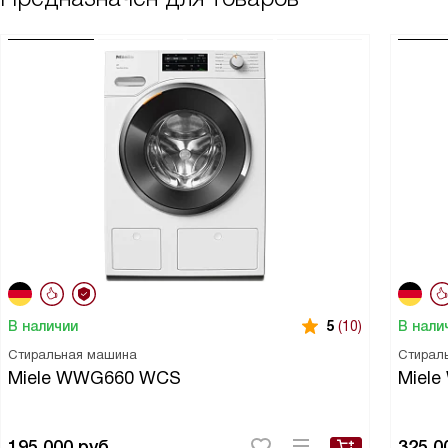
В наличии
В нали
5
(10)
Стиральная машина
Стирал
Miele WWG660 WCS
Miel
195 000
руб.
325 0