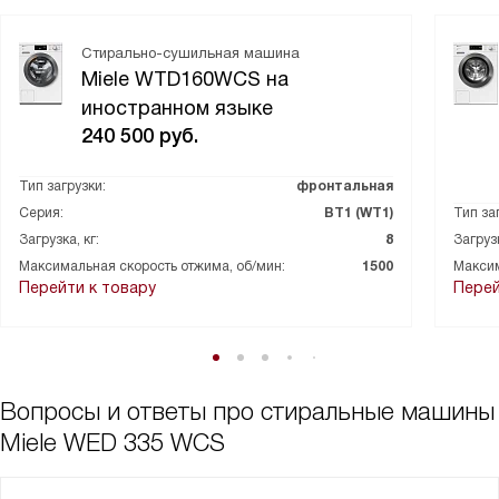
Стирально-сушильная машина
Miele WTD160WCS на
иностранном языке
240 500
руб.
Тип загрузки:
фронтальная
Серия:
ВТ1 (WT1)
Тип за
Загрузка, кг:
8
Загрузк
Максимальная скорость отжима, об/мин:
1500
Максим
Перейти к товару
Перей
Вопросы и ответы про стиральные машины
Miele WED 335 WCS