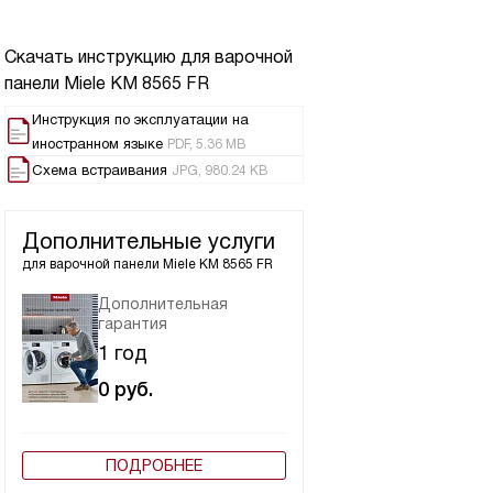
Скачать инструкцию для варочной
панели
Miele KM 8565 FR
Инструкция по эксплуатации на
иностранном языке
PDF, 5.36 MB
Схема встраивания
JPG, 980.24 KB
Дополнительные услуги
для варочной панели
Miele KM 8565 FR
Дополнительная
гарантия
1 год
0
руб.
ПОДРОБНЕЕ