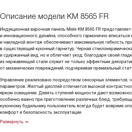
Описание модели
KM 8565 FR
Индукционная варочная панель Miele KM 8565 FR представляе
и инновационного дизайна, способного гармонично вписаться в
и накладной монтаж обеспечивают максимальную гибкость при
в существующий кухонный гарнитур. Черная стеклокерамическа
и сдержанный вид, но и облегчает уход, благодаря своей гладк
из нержавеющей стали служит не только эффектным декоратив
от механических повреждений, подчеркивая премиальный стату
Управление реализовано посредством сенсорных элементов, ч
параметров. Желтый дисплей отличается высокой контрастно
ярком освещении. Девять ступеней мощности дают возможност
особенно важно при приготовлении различных блюд, требующ
кухонному будильнику пользователь всегда будет вовремя оп
комфорт и безопасность эксплуатации.
Развернуть