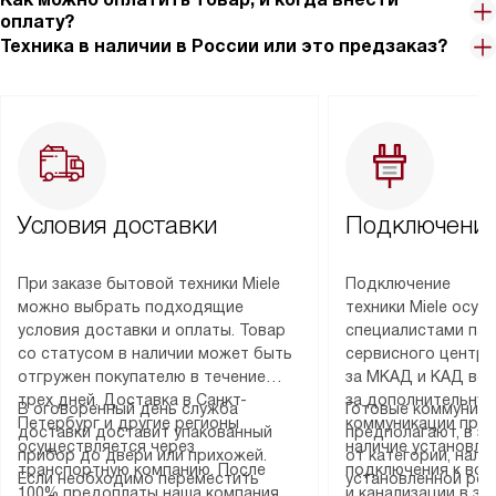
оплату?
Техника в наличии в России или это предзаказ?
Условия доставки
Подключение
При заказе бытовой техники Miele
Подключение
можно выбрать подходящие
техники Miele осу
условия доставки и оплаты. Товар
специалистами пар
со статусом в наличии может быть
сервисного центра
отгружен покупателю в течение
за МКАД и КАД во
трех дней. Доставка в Санкт-
за дополнительную
В оговоренный день служба
Готовые коммуника
Петербург и другие регионы
коммуникации пре
доставки доставит упакованный
предполагают, в з
осуществляется через
наличие установле
прибор до двери или прихожей.
от категории, нали
транспортную компанию. После
подключения к во
Если необходимо переместить
установленной роз
100% предоплаты наша компания
и канализации в з