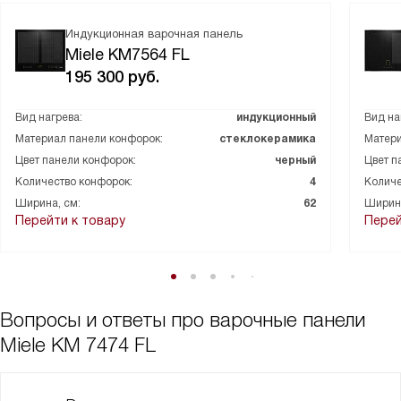
Индукционная варочная панель
Miele KM7564 FL
195 300
руб.
Вид нагрева:
индукционный
Вид на
Материал панели конфорок:
стеклокерамика
Матери
Цвет панели конфорок:
черный
Цвет п
Количество конфорок:
4
Количе
Ширина, см:
62
Ширина
Перейти к товару
Перей
Вопросы и ответы про варочные панели
Miele KM 7474 FL