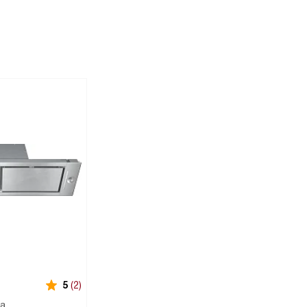
5
(2)
ка