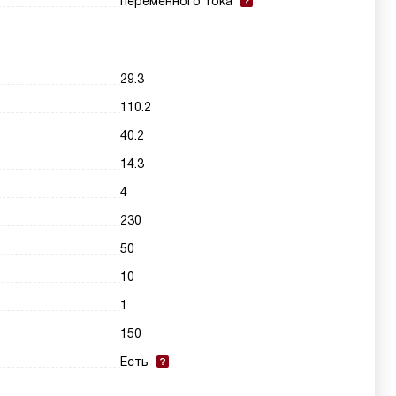
переменного тока
29.3
110.2
40.2
14.3
4
230
50
10
1
150
Есть