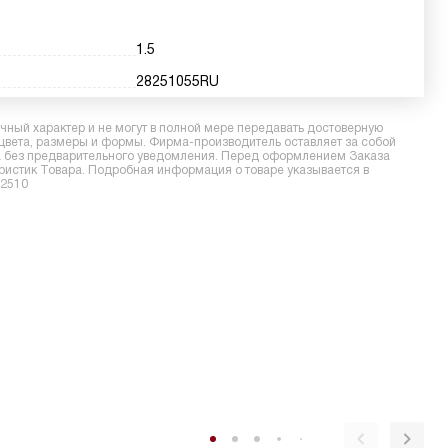
1.5
28251055RU
ный характер и не могут в полной мере передавать достоверную
 цвета, размеры и формы. Фирма-производитель оставляет за собой
ра без предварительного уведомления. Перед оформлением Заказа
еристик Товара. Подробная информация о товаре указывается в
A2510