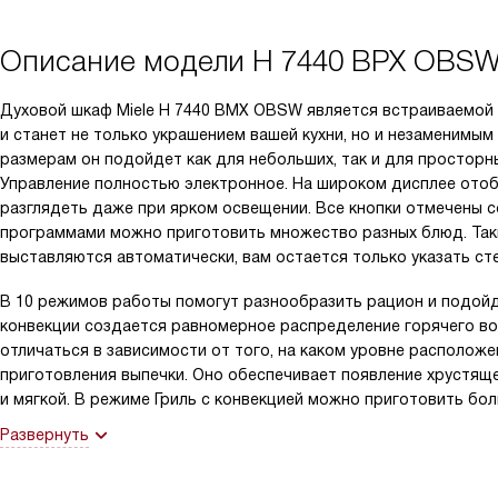
Описание модели
H 7440 BPX OBS
Духовой шкаф Miele H 7440 BMX OBSW является встраиваемой 
и станет не только украшением вашей кухни, но и незаменимы
размерам он подойдет как для небольших, так и для просторн
Управление полностью электронное. На широком дисплее ото
разглядеть даже при ярком освещении. Все кнопки отмечены
программами можно приготовить множество разных блюд. Таки
выставляются автоматически, вам остается только указать ст
В 10 режимов работы помогут разнообразить рацион и подойд
конвекции создается равномерное распределение горячего воз
отличаться в зависимости от того, на каком уровне располож
приготовления выпечки. Оно обеспечивает появление хрустяще
и мягкой. В режиме Гриль с конвекцией можно приготовить бол
Развернуть