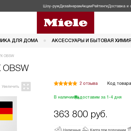
Шоу-рум
Дизайнерам
Акции
Рейтинги
Доставка и 
НИКА ДЛЯ ДОМА
АКСЕССУАРЫ И БЫТОВАЯ ХИМИ
BPX OBSW
PX OBSW
2 отзыва
Код товара
В наличии
доставим за
1-4
дня
363 800
руб.
Наличные
Карта при получении