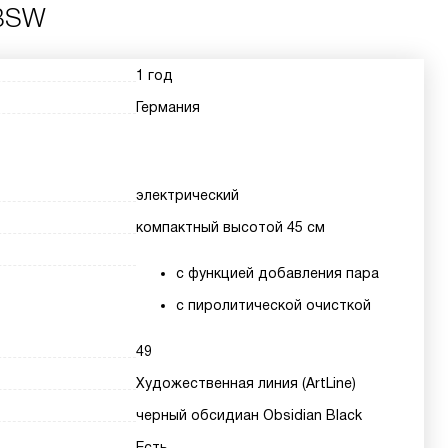
OBSW
1 год
Германия
электрический
компактный высотой 45 см
с функцией добавления пара
с пиролитической очисткой
49
Художественная линия (ArtLine)
черный обсидиан Obsidian Black
Есть