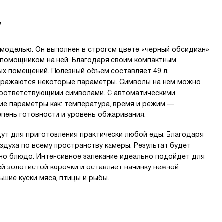
W
моделью. Он выполнен в строгом цвете «черный обсидиан»
м помощником на ней. Благодаря своим компактным
ых помещений. Полезный объем составляет 49 л.
бражаются некоторые параметры. Символы на нем можно
 соответствующими символами. С автоматическими
е параметры как: температура, время и режим —
епень готовности и уровень обжаривания.
ут для приготовления практически любой еды. Благодаря
духа по всему пространству камеры. Результат будет
ено блюдо. Интенсивное запекание идеально подойдет для
й золотистой корочки и оставляет начинку нежной
ьшие куски мяса, птицы и рыбы.