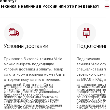
оплату?
Техника в наличии в России или это предзаказ?
Условия доставки
Подключение
При заказе бытовой техники Miele
Подключение
можно выбрать подходящие
техники Miele осу
условия доставки и оплаты. Товар
специалистами пар
со статусом в наличии может быть
сервисного центра
отгружен покупателю в течение
за МКАД и КАД во
трех дней. Доставка в Санкт-
за дополнительную
В оговоренный день служба
Готовые коммуника
Петербург и другие регионы
коммуникации пре
доставки доставит упакованный
предполагают, в з
осуществляется через
наличие установле
прибор до двери или прихожей.
от категории, нали
транспортную компанию. После
подключения к во
Если необходимо переместить
установленной роз
100% предоплаты наша компания
и канализации в з
прибор до места установки,
к воде, крана и го