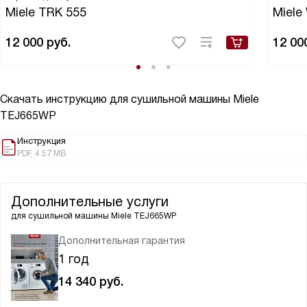
Miele TRK 555
Miele
12 000
руб.
12 00
Скачать инструкцию для сушильной машины
Miele
TEJ665WP
Инструкция
PDF, 4.57 MB
Дополнительные услуги
для сушильной машины
Miele TEJ665WP
Дополнительная гарантия
1 год
14 340
руб.