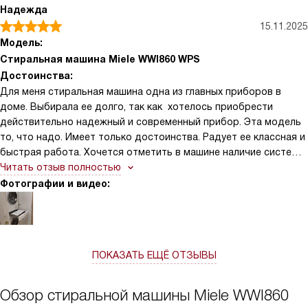
Надежда
15.11.2025
Модель:
Стиральная машина Miele WWI860 WPS
Достоинства:
Для меня стиральная машина одна из главных приборов в
доме. Выбирала ее долго, так как хотелось приобрести
действительно надежный и современный прибор. Эта модель
то, что надо. Имеет только достоинства. Радует ее классная и
быстрая работа. Хочется отметить в машине наличие системы
автоматического дозирования TwinDos, теперь не надо
Читать отзыв полностью
думать сколько средств для стирки насыпать или налить.
Фотографии и видео:
Также хочу отметить функцию дозагрузки — это настоящая
находка для забывчивых хозяек. Панель управления
интуитивно понятна, а наклонный дисплей позволяет видеть
всю информацию лучше, чем в обычных машинах.
ПОКАЗАТЬ ЕЩЁ ОТЗЫВЫ
Обзор стиральной машины Miele WWI860