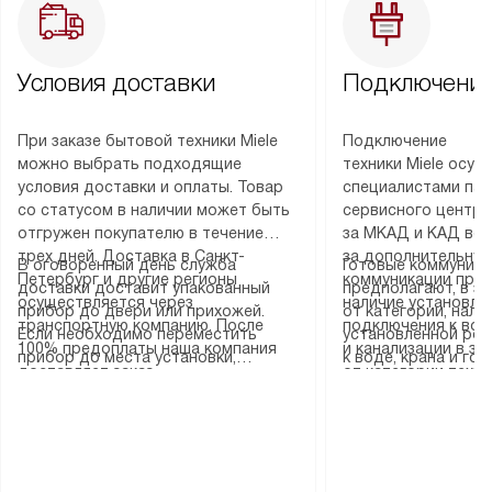
Условия доставки
Подключение
При заказе бытовой техники Miele
Подключение
можно выбрать подходящие
техники Miele осу
условия доставки и оплаты. Товар
специалистами пар
со статусом в наличии может быть
сервисного центра
отгружен покупателю в течение
за МКАД и КАД во
трех дней. Доставка в Санкт-
за дополнительную
В оговоренный день служба
Готовые коммуника
Петербург и другие регионы
коммуникации пре
доставки доставит упакованный
предполагают, в з
осуществляется через
наличие установле
прибор до двери или прихожей.
от категории, нали
транспортную компанию. После
подключения к во
Если необходимо переместить
установленной роз
100% предоплаты наша компания
и канализации в з
прибор до места установки,
к воде, крана и го
доставляет заказ
от категории техн
пожалуйста, предварительно
слива. Стандартна
до представительства
дополнительных ус
уточните это с менеджером.
включает в себя: с
транспортной компании в городе
определяется согл
За данную услугу взимается
транспортировочны
Москва. Пожалуйста, уточняйте
который можно по
дополнительная плата. Важно
разблокировку при
условия доставки у менеджера при
на нашем сайте в 
учитывать, что если размеры
соединение отдель
оформлении заказа.
«Подключение».