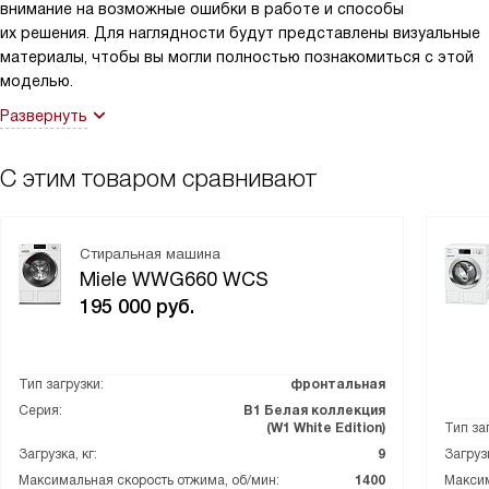
внимание на возможные ошибки в работе и способы
их решения. Для наглядности будут представлены визуальные
материалы, чтобы вы могли полностью познакомиться с этой
моделью.
Развернуть
С этим товаром сравнивают
Стиральная машина
Miele WWG660 WCS
195 000
руб.
Тип загрузки:
фронтальная
Серия:
В1 Белая коллекция
(W1 White Edition)
Тип за
Загрузка, кг:
9
Загрузк
Максимальная скорость отжима, об/мин:
1400
Максим