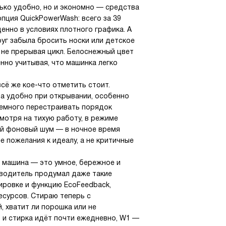
лько удобно, но и экономно — средства
пция QuickPowerWash: всего за 39
енно в условиях плотного графика. А
уг забыла бросить носки или детское
 не прерывая цикл. Белоснежный цвет
енно учитывая, что машинка легко
всё же кое-что отметить стоит.
да удобно при открывании, особенно
немного перестраивать порядок
смотря на тихую работу, в режиме
ый фоновый шум — в ночное время
 пожелания к идеалу, а не критичные
 машина — это умное, бережное и
зводитель продумал даже такие
ировке и функцию EcoFeedback,
есурсов. Стираю теперь с
, хватит ли порошка или не
о и стирка идёт почти ежедневно, W1 —