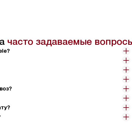
на
часто задаваемые вопрос
ele?
воз?
ату?
?