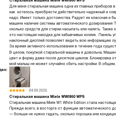
Стиральная машина Miele WWI860 WPS
Для меня стиральная машина одна из главных приборов в 
как хотелось приобрести действительно надежный и сов
надо. Имеет только достоинства. Радует ее классная и б
машине наличие системы автоматического дозирования T
сколько средств для стирки насыпать или налить. Также 
это настоящая находка для забывчивых хозяек. Панель уп
наклонный дисплей позволяет видеть всю информацию лу
За время активного использования в течение года сущест
В целом, покупкой стиральной машины я довольна. Маши
цвет и форму даже после десятков циклов. Блокировка о
мой малыш не может случайно сбить настройки. В общем,
део:
04.09.2025
Стиральная машина Miele WWI860 WPS
Стиральная машина Miele W1 White Edition стала настоящ
Прежде всего, в восторге от функции автоматического 
— больше не нужно гадать, сколько порошка или кондици