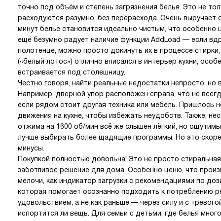
точно под объём и степень загрязнения белья. Это не то
расходуются разумно, без перерасхода. Очень выручает о
минут бельё становится идеально чистым, что особенно ц
ещё безумно радует наличие функции AddLoad — если вдр
полотенце, можно просто докинуть их в процессе стирки,
(«белый лотос») отлично вписался в интерьер кухни, особ
встраивается под столешницу.
Честно говоря, найти реальные недостатки непросто, но 
Например, дверной упор расположен справа, что не всег
если рядом стоит другая техника или мебель. Пришлось 
движения на кухне, чтобы избежать неудобств. Также, не
отжима на 1600 об/мин всё же слышен лёгкий, но ощутим
лучше выбирать более щадящие программы. Но это скорее
минусы.
Покупкой полностью довольна! Это не просто стиральная
заботливое решение для дома. Особенно ценю, что прои
мелочи, как индикатор загрузки с рекомендациями по доз
которая помогает осознанно подходить к потреблению р
удовольствием, а не как раньше — через силу и с тревогой
испортится ли вещь. Для семьи с детьми, где белья мног