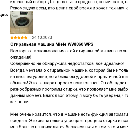
идеальный выбор. Да, цена выше среднего, но качество, 
Рекомендую всем, кто ценит своё время и хочет технику, 
део:
24.10.2023
Стиральная машина Miele WWI860 WPS
Восторг от использования этой стиральной машины не зн
ожидания!
Совершенно не обнаружила недостатков, все идеально!
Всегда мечтала о стиральной машине, которая бы не тол
на высшем уровне, но и была бы удобной и практичной в и
сбылась! Этот аппарат просто великолепен! Он обладае
разнообразных программ стирки, что позволяет мне выбр
данный момент. Благодаря этому, я могу быть уверена, ч
как новая.
Мне очень нравится, что в машине есть функция автома
средств. Это значительно упрощает процесс стирки и поз
мне больше не приходится беспокоиться о том, что я мо