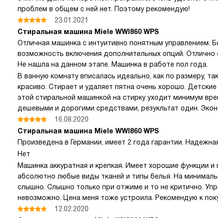
проблем в общем с ней нет. Поэтому рекомендую!
23.01.2021
Стиральная машина Miele WWI860 WPS
Отличная машинка с интуитивно понятным управлением. 
возможность включения дополнительных опций. Отлично с
Не нашла на данном этапе. Машинка в работе пол года.
В ванную комнату вписалась идеально, как по размеру, та
красиво. Стирает и удаляет пятна очень хорошо. Детские 
этой стиральной машинкой на стирку уходит минимум вре
дешевыми и дорогими средствами, резукльтат один. Экон
16.08.2020
Стиральная машина Miele WWI860 WPS
Произведена в Германии, имеет 2 года гарантии. Надежная
Нет
Машинка аккуратная и крепкая. Имеет хорошие функции и
абсолютно любые виды тканей и типы белья. На минимал
слышно. Слышно только при отжиме и то не критично. Уп
невозможно. Цена меня тоже устроила. Рекомендую к поку
12.02.2020