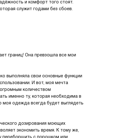
надёжность и комфорт того стоят.
которая служит годами без сбоев.
ает границ! Она превзошла все мои
ько выполняла свои основные функции
спользовании. И вот, моя мечта
т огромным количеством
ать именно ту, которая необходима в
то моя одежда всегда будет выглядеть
тического дозирования моющих
воляет экономить время. К тому же,
гу переборщить с порошком или