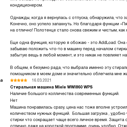
кондиционером.
Однажды, когда я вернулась с отпуска, обнаружила, что 
Конечно, оно успело запахнуть. Но благодаря функции «П
на отлично! Полотенце стало снова свежим и чистым, как 
Еще одна функция, которую я обожаю - это AddLoad. Она 
забываю положить что-то в машину перед началом стирки
забытую вещь в любой момент, и это никак не повлияет на
В общем, я безумно рада, что выбрала именно эту стира
помощником в моем доме и значительно облегчила мне жи
ва
16.03.2021
Стиральная машина Miele WWI860 WPS
Наличие большого колличества современных функций.
Нет
Машина понравилась сразу, цена нас тоже вполне устрои
количеством нужных функций. Большая загрузка , удобно
стирки что сокращает чаще всего личное время. Защита 
отлично даже на короткой программе, очень удобно. Отжи