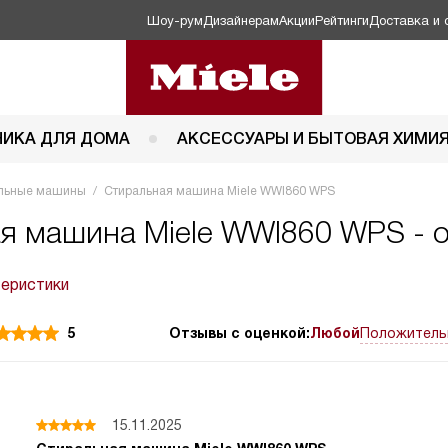
Шоу-рум
Дизайнерам
Акции
Рейтинги
Доставка и 
НИКА ДЛЯ ДОМА
АКСЕССУАРЫ И БЫТОВАЯ ХИМИ
льные машины
Стиральная машина Miele WWI860 WPS
я машина Miele WWI860 WPS - 
теристики
5
Отзывы с оценкой:
Любой
Положитель
15.11.2025