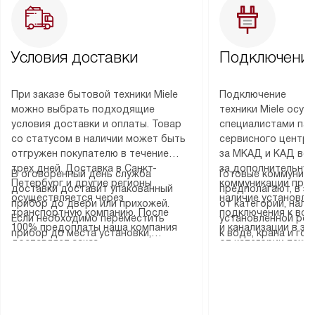
Условия доставки
Подключение
При заказе бытовой техники Miele
Подключение
можно выбрать подходящие
техники Miele осу
условия доставки и оплаты. Товар
специалистами пар
со статусом в наличии может быть
сервисного центра
отгружен покупателю в течение
за МКАД и КАД во
трех дней. Доставка в Санкт-
за дополнительную
В оговоренный день служба
Готовые коммуника
Петербург и другие регионы
коммуникации пре
доставки доставит упакованный
предполагают, в з
осуществляется через
наличие установле
прибор до двери или прихожей.
от категории, нали
транспортную компанию. После
подключения к во
Если необходимо переместить
установленной роз
100% предоплаты наша компания
и канализации в з
прибор до места установки,
к воде, крана и го
доставляет заказ
от категории техн
пожалуйста, предварительно
слива. Стандартна
до представительства
дополнительных ус
уточните это с менеджером.
включает в себя: с
транспортной компании в городе
определяется согл
За данную услугу взимается
транспортировочны
Москва. Пожалуйста, уточняйте
который можно по
дополнительная плата. Важно
разблокировку при
условия доставки у менеджера при
на нашем сайте в 
учитывать, что если размеры
соединение отдель