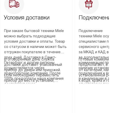
Условия доставки
Подключение
При заказе бытовой техники Miele
Подключение
можно выбрать подходящие
техники Miele осу
условия доставки и оплаты. Товар
специалистами пар
со статусом в наличии может быть
сервисного центра
отгружен покупателю в течение
за МКАД и КАД во
трех дней. Доставка в Санкт-
за дополнительную
В оговоренный день служба
Готовые коммуника
Петербург и другие регионы
коммуникации пре
доставки доставит упакованный
предполагают, в з
осуществляется через
наличие установле
прибор до двери или прихожей.
от категории, нали
транспортную компанию. После
подключения к во
Если необходимо переместить
установленной роз
100% предоплаты наша компания
и канализации в з
прибор до места установки,
к воде, крана и го
доставляет заказ
от категории техн
пожалуйста, предварительно
слива. Стандартна
до представительства
дополнительных ус
уточните это с менеджером.
включает в себя: с
транспортной компании в городе
определяется согл
За данную услугу взимается
транспортировочны
Москва. Пожалуйста, уточняйте
который можно по
дополнительная плата. Важно
разблокировку при
условия доставки у менеджера при
на нашем сайте в 
учитывать, что если размеры
соединение отдель
оформлении заказа.
«Подключение».
прибора не позволяют ему пройти
монтаж техники в 