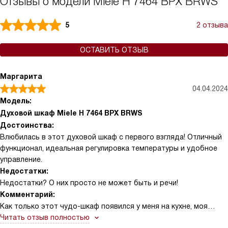
Отзывы о модели Miele H 7464 BPX BRWS
5
2 отзыва
ОСТАВИТЬ ОТЗЫВ
Маргарита
04.04.2024
Модель:
Духовой шкаф Miele H 7464 BPX BRWS
Достоинства:
Влюбилась в этот духовой шкаф с первого взгляда! Отличный
функционал, идеальная регулировка температуры и удобное
управление.
Недостатки:
Недостатки? О них просто не может быть и речи!
Комментарий:
Как только этот чудо-шкаф появился у меня на кухне, моя
жизнь изменилась. Я всегда мечтала о том, чтобы готовка
Читать отзыв полностью