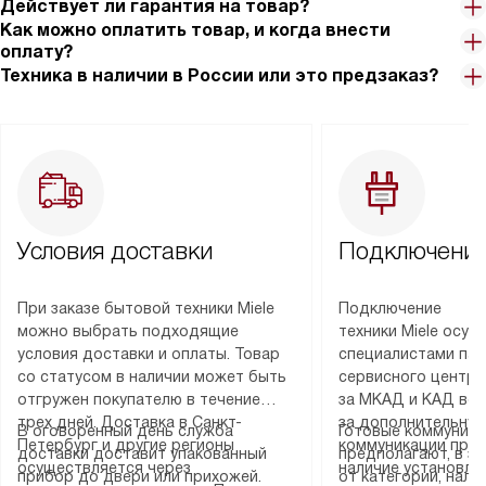
Действует ли гарантия на товар?
Как можно оплатить товар, и когда внести
оплату?
Техника в наличии в России или это предзаказ?
Условия доставки
Подключение
При заказе бытовой техники Miele
Подключение
можно выбрать подходящие
техники Miele осу
условия доставки и оплаты. Товар
специалистами пар
со статусом в наличии может быть
сервисного центра
отгружен покупателю в течение
за МКАД и КАД во
трех дней. Доставка в Санкт-
за дополнительную
В оговоренный день служба
Готовые коммуника
Петербург и другие регионы
коммуникации пре
доставки доставит упакованный
предполагают, в з
осуществляется через
наличие установле
прибор до двери или прихожей.
от категории, нали