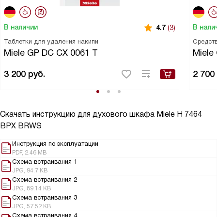
В наличии
В нали
4.7
(3)
Таблетки для удаления накипи
Средств
Miele GP DC CX 0061 T
Miele
3 200
руб.
2 700
Скачать инструкцию для духового шкафа
Miele H 7464
BPX BRWS
Инструкция по эксплуатации
PDF, 2.46 MB
Схема встраивания 1
JPG, 94.7 KB
Схема встраивания 2
JPG, 89.14 KB
Схема встраивания 3
JPG, 57.52 KB
Схема встраивания 4