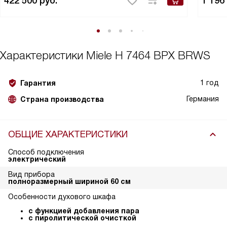
422 500
руб.
1 196
Характеристики
Miele H 7464 BPX BRWS
1 год
Гарантия
Германия
Страна производства
ОБЩИЕ ХАРАКТЕРИСТИКИ
Способ подключения
электрический
Вид прибора
полноразмерный шириной 60 см
Особенности духового шкафа
с функцией добавления пара
с пиролитической очисткой