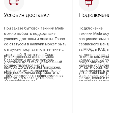
Условия доставки
Подключение
При заказе бытовой техники Miele
Подключение
можно выбрать подходящие
техники Miele осу
условия доставки и оплаты. Товар
специалистами пар
со статусом в наличии может быть
сервисного центра
отгружен покупателю в течение
за МКАД и КАД во
трех дней. Доставка в Санкт-
за дополнительную
В оговоренный день служба
Готовые коммуника
Петербург и другие регионы
коммуникации пре
доставки доставит упакованный
предполагают, в з
осуществляется через
наличие установле
прибор до двери или прихожей.
от категории, нали
транспортную компанию. После
подключения к во
Если необходимо переместить
установленной роз
100% предоплаты наша компания
и канализации в з
прибор до места установки,
к воде, крана и го
доставляет заказ
от категории техн
пожалуйста, предварительно
слива. Стандартна
до представительства
дополнительных ус
уточните это с менеджером.
включает в себя: с
транспортной компании в городе
определяется согл
За данную услугу взимается
транспортировочны
Москва. Пожалуйста, уточняйте
который можно по
дополнительная плата. Важно
разблокировку при
условия доставки у менеджера при
на нашем сайте в 
учитывать, что если размеры
соединение отдель
оформлении заказа.
«Подключение».
прибора не позволяют ему пройти
монтаж техники в 