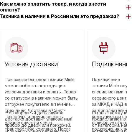
Как можно оплатить товар, и когда внести
оплату?
Техника в наличии в России или это предзаказ?
Условия доставки
Подключение
При заказе бытовой техники Miele
Подключение
можно выбрать подходящие
техники Miele осу
условия доставки и оплаты. Товар
специалистами пар
со статусом в наличии может быть
сервисного центра
отгружен покупателю в течение
за МКАД и КАД во
трех дней. Доставка в Санкт-
за дополнительную
В оговоренный день служба
Готовые коммуника
Петербург и другие регионы
коммуникации пре
доставки доставит упакованный
предполагают, в з
осуществляется через
наличие установле
прибор до двери или прихожей.
от категории, нали
транспортную компанию. После
подключения к во
Если необходимо переместить
установленной роз