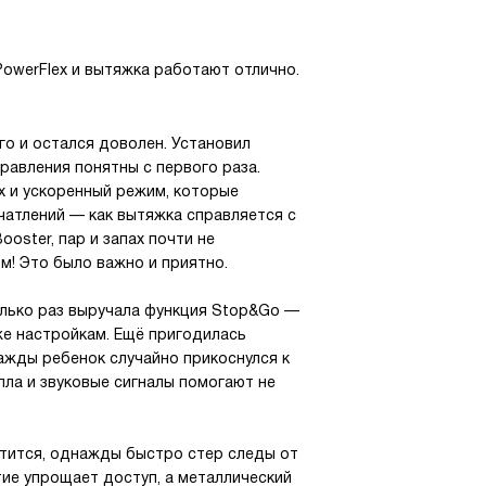
PowerFlex и вытяжка работают отлично.
го и остался доволен. Установил
равления понятны с первого раза.
x и ускоренный режим, которые
чатлений — как вытяжка справляется с
ooster, пар и запах почти не
м! Это было важно и приятно.
олько раз выручала функция Stop&Go —
же настройкам. Ещё пригодилась
нажды ребенок случайно прикоснулся к
пла и звуковые сигналы помогают не
стится, однажды быстро стер следы от
тие упрощает доступ, а металлический