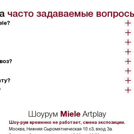
на
часто задаваемые вопрос
ele?
воз?
ату?
?
Miele
Шоурум
Artplay
Шоу-рум временно не работает, смена экспозиции.
Москва, Нижняя Сыромятническая 10 с3, вход 3а.