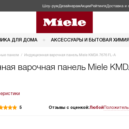
Шоу-рум
Дизайнерам
Акции
Рейтинги
Доставка и 
НИКА ДЛЯ ДОМА
АКСЕССУАРЫ И БЫТОВАЯ ХИМИ
ные панели
Индукционная варочная панель Miele KMDA 7676 FL-A
ная варочная панель Miele KMD
теристики
5
Отзывы с оценкой:
Любой
Положитель