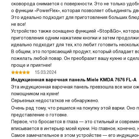
сковорода снимается с поверхности. Это не только удобн
о функции «PowerFlex», которая позволяет объединять дв
Это идеально подходит для приготовления больших блюд 
не все!
Устройство также оснащено функцией «Stop&Go», котора
приготовления одним нажатием кнопки и затем продолжит
идеально подходит для тех, кто любит готовить несколь
В общем, это потрясающий продукт, который обладает в
пожелать любой повар. Он преобразит вашу кухню и сде
проще и приятнее!
15.03.2024
Индукционная варочная панель Miele KMDA 7676 FL-A
Эта индукционная варочная панель превзошла все мои о
помощником на кухне!
Серьезных недостатков не обнаружено.
Очень рад тому, что решился на покупку этой варки. Оно
представление о готовке.
Первое, что бросается в глаза — это стильный и совреме
вписывается в интерьер моей кухни. Но главное, конечно,
Самое замечательное в этом устройстве — его индукцио