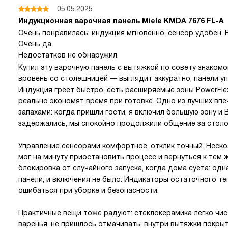
05.05.2025
Индукционная варочная панель Miele KMDA 7676 FL-A
Очень понравилась: индукция мгновенно, сенсор удобен, 
Очень да
Недостатков не обнаружил.
Купил эту варочную панель с вытяжкой по совету знакомо
вровень со столешницей — выглядит аккуратно, панели уп
Индукция греет быстро, есть расширяемые зоны PowerFle
реально экономят время при готовке. Одно из лучших впе
запахами: когда пришли гости, я включил большую зону и B
задержались, мы спокойно продолжили общение за столо
Управление сенсорами комфортное, отклик точный. Неск
мог на минуту приостановить процесс и вернуться к тем 
блокировка от случайного запуска, когда дома суета: од
панели, и включения не было. Индикаторы остаточного те
ошибаться при уборке и безопасности.
Практичные вещи тоже радуют: стеклокерамика легко чи
варенья, не пришлось отмачивать; внутри вытяжки покры