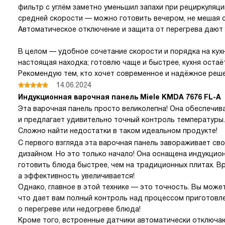
фильтр с углём заметно уменьшил запахи при рециркуляции
средней скорости — можно готовить вечером, не мешая с
Автоматическое отключение и защита от перегрева дают
В целом — удобное сочетание скорости и порядка на кух
настоящая находка; готовлю чаще и быстрее, кухня остаё
Рекомендую тем, кто хочет современное и надёжное реш
14.06.2024
Индукционная варочная панель Miele KMDA 7676 FL-A
Эта варочная панель просто великолепна! Она обеспечив
и предлагает удивительно точный контроль температуры.
Сложно найти недостатки в таком идеальном продукте!
С первого взгляда эта варочная панель завораживает св
дизайном. Но это только начало! Она оснащена индукцион
готовить блюда быстрее, чем на традиционных плитах. В
а эффективность увеличивается!
Однако, главное в этой технике — это точность. Вы може
что дает вам полный контроль над процессом приготовле
о перегреве или недогреве блюда!
Кроме того, встроенные датчики автоматически отключаю