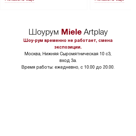
в гарантийном ремонте в будущем.
не включаются: пр
Перед заказом удостоверьтесь, что
коммуникаций, рас
сможете переместить прибор
материалы, навеш
в нужное место, учитывая размеры
и перевешивание д
упаковки или без нее.
выполнения специа
Miele
Шоурум
Artplay
в условиях повыше
тарифы на услуги 
Шоу-рум временно не работает, смена
на 30%.
экспозиции.
Москва, Нижняя Сыромятническая 10 с3,
вход 3а.
Время работы: ежедневно, с 10.00 до 20.00.