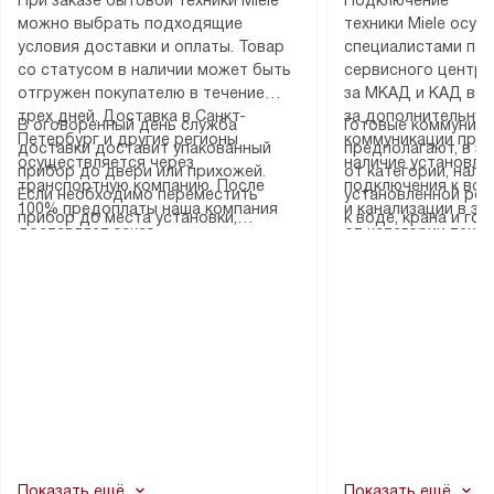
можно выбрать подходящие
техники Miele осу
условия доставки и оплаты. Товар
специалистами пар
со статусом в наличии может быть
сервисного центра
отгружен покупателю в течение
за МКАД и КАД во
трех дней. Доставка в Санкт-
за дополнительную
В оговоренный день служба
Готовые коммуника
Петербург и другие регионы
коммуникации пре
доставки доставит упакованный
предполагают, в з
осуществляется через
наличие установле
прибор до двери или прихожей.
от категории, нали
транспортную компанию. После
подключения к во
Если необходимо переместить
установленной роз
100% предоплаты наша компания
и канализации в з
прибор до места установки,
к воде, крана и го
доставляет заказ
от категории техн
пожалуйста, предварительно
слива. Стандартна
до представительства
дополнительных ус
уточните это с менеджером.
включает в себя: с
транспортной компании в городе
определяется согл
За данную услугу взимается
транспортировочны
Москва. Пожалуйста, уточняйте
который можно по
дополнительная плата. Важно
разблокировку при
условия доставки у менеджера при
на нашем сайте в 
учитывать, что если размеры
соединение отдель
оформлении заказа.
«Подключение».
прибора не позволяют ему пройти
монтаж техники в 
через дверной проем, сотрудники
на место с проверк
транспортной службы не могут
подключение к су
демонтировать дверцы, ручки или
коммуникациям, пе
другие выступающие элементы, так
и консультацию по 
как это может привести к отказу
В стандартную уст
Показать ещё
Показать ещё