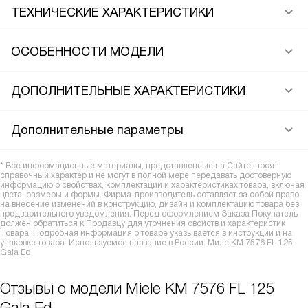
ТЕХНИЧЕСКИЕ ХАРАКТЕРИСТИКИ
ОСОБЕННОСТИ МОДЕЛИ
ДОПОЛНИТЕЛЬНЫЕ ХАРАКТЕРИСТИКИ
Дополнительные параметры
* Все информационные материалы, представленные на Сайте, носят
справочный характер и не могут в полной мере передавать достоверную
информацию о свойствах, комплектации и характеристиках товара, включая
цвета, размеры и формы. Фирма-производитель оставляет за собой право
на внесение изменений в конструкцию, дизайн и комплектацию товара без
предварительного уведомления. Перед оформлением Заказа Покупатель
должен обратиться к Продавцу для уточнения свойств и характеристик
Товара. Подробная информация о товаре указывается в инструкции и на
упаковке товара. Используемое название в России: Миле KM 7576 FL 125
Gala Ed
Отзывы о модели Miele KM 7576 FL 125
Gala Ed