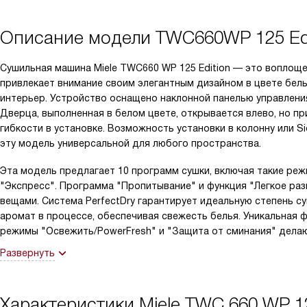
Описание модели
TWC660WP 125 Edi
Сушильная машина Miele TWC660 WP 125 Edition — это воплоще
привлекает внимание своим элегантным дизайном в цвете бел
интерьер. Устройство оснащено наклонной панелью управления
Дверца, выполненная в белом цвете, открывается влево, но п
гибкости в установке. Возможность установки в колонну или S
эту модель универсальной для любого пространства.
Эта модель предлагает 10 программ сушки, включая такие режи
"Экспресс". Программа "Пропитывание" и функция "Легкое ра
вещами. Система PerfectDry гарантирует идеальную степень су
аромат в процессе, обеспечивая свежесть белья. Уникальная ф
режимы "Освежить/PowerFresh" и "Защита от сминания" делаю
Развернуть
Характеристики
Miele TWC 660 WP 12