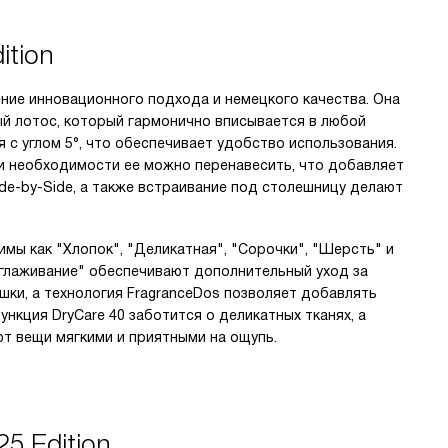
tion
ние инновационного подхода и немецкого качества. Она
ый лотос, который гармонично вписывается в любой
 с углом 5°, что обеспечивает удобство использования.
ри необходимости ее можно перенавесить, что добавляет
ide-by-Side, а также встраивание под столешницу делают
мы как "Хлопок", "Деликатная", "Сорочки", "Шерсть" и
зглаживание" обеспечивают дополнительный уход за
шки, а технология FragranceDos позволяет добавлять
ункция DryCare 40 заботится о деликатных тканях, а
т вещи мягкими и приятными на ощупь.
5 Edition