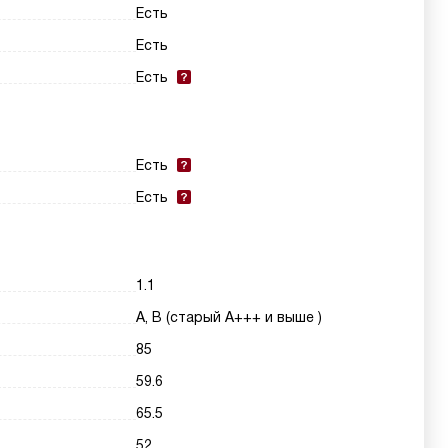
Есть
Есть
Есть
Есть
Есть
1.1
A, B (старый A+++ и выше )
85
59.6
65.5
52