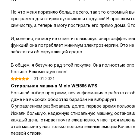
Но что меня поразило больше всего, так это огромный в
программа для стирки пуховиков и подушек! В прошлом г
химчистку, а теперь я могу постирать его прямо дома. Э
И, конечно, не могу не отметить высокую энергоэффекти
функций она потребляет минимум электроэнергии. Это не 
заботится об окружающей среде.
В общем, я безумно рад этой покупке! Она полностью оп
больше. Рекомендую всем!
31.01.2021
Стиральная машина Miele WEI865 WPS
Большой выбор программ, вся информация о работе отоб
даже на высоких оборотах барабан не вибрирует.
С управлением разбиралась долго, первое время пользо
Искали большую, надежную стиральную машину, остановил
каждый день, стираетпочти ежедневно, у нас троя малень
этой машине у нас только положительные эмоции.Качеств
первой стирки.