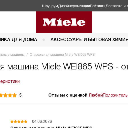
Шоу-рум
Дизайнерам
Акции
Рейтинги
Доставка и 
НИКА ДЛЯ ДОМА
АКСЕССУАРЫ И БЫТОВАЯ ХИМИ
льные машины
Стиральная машина Miele WEI865 WPS
я машина Miele WEI865 WPS - о
теристики
5
Отзывы с оценкой:
Любой
Положитель
04.06.2026