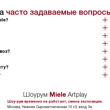
на
часто задаваемые вопрос
ele?
воз?
ату?
?
Miele
Шоурум
Artplay
Шоу-рум временно не работает, смена экспозиции.
Москва, Нижняя Сыромятническая 10 с3, вход 3а.