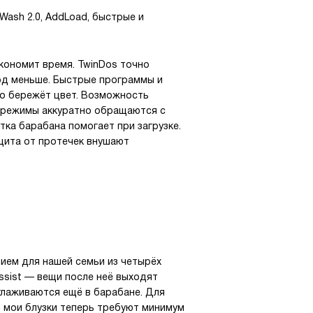
rWash 2.0, AddLoad, быстрые и
экономит время. TwinDos точно
ход меньше. Быстрые программы и
шо бережёт цвет. Возможность
 режимы аккуратно обращаются с
тка барабана помогает при загрузке.
ащита от протечек внушают
ием для нашей семьи из четырёх
ssist — вещи после неё выходят
зглаживаются ещё в барабане. Для
 и мои блузки теперь требуют минимум