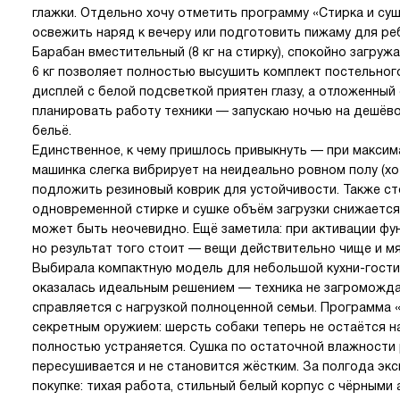
глажки. Отдельно хочу отметить программу «Стирка и суш
освежить наряд к вечеру или подготовить пижаму для реб
Барабан вместительный (8 кг на стирку), спокойно загруж
6 кг позволяет полностью высушить комплект постельног
дисплей с белой подсветкой приятен глазу, а отложенный
планировать работу техники — запускаю ночью на дешёво
бельё.
Единственное, к чему пришлось привыкнуть — при максим
машинка слегка вибрирует на неидеально ровном полу (хо
подложить резиновый коврик для устойчивости. Также ст
одновременной стирке и сушке объём загрузки снижается 
может быть неочевидно. Ещё заметила: при активации фун
но результат того стоит — вещи действительно чище и мя
Выбирала компактную модель для небольшой кухни-гостин
оказалась идеальным решением — техника не загроможда
справляется с нагрузкой полноценной семьи. Программа
секретным оружием: шерсть собаки теперь не остаётся на
полностью устраняется. Сушка по остаточной влажности 
пересушивается и не становится жёстким. За полгода экс
покупке: тихая работа, стильный белый корпус с чёрными 