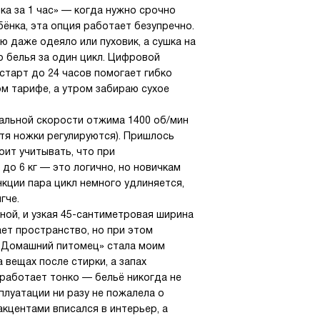
ка за 1 час» — когда нужно срочно
ёнка, эта опция работает безупречно.
аю даже одеяло или пуховик, а сушка на
о белья за один цикл. Цифровой
 старт до 24 часов помогает гибко
м тарифе, а утром забираю сухое
альной скорости отжима 1400 об/мин
тя ножки регулируются). Пришлось
оит учитывать, что при
до 6 кг — это логично, но новичкам
кции пара цикл немного удлиняется,
гче.
ой, и узкая 45-сантиметровая ширина
ет пространство, но при этом
 «Домашний питомец» стала моим
 вещах после стирки, а запах
работает тонко — бельё никогда не
плуатации ни разу не пожалела о
акцентами вписался в интерьер, а