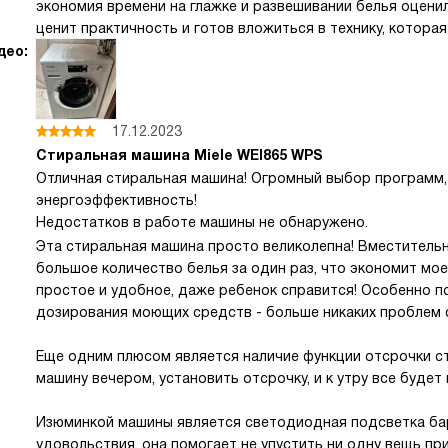
экономия времени на глажке и развешивании белья оценил
ценит практичность и готов вложиться в технику, котора
део:
17.12.2023
Стиральная машина Miele WEI865 WPS
Отличная стиральная машина! Огромный выбор программ,
энергоэффективность!
Недостатков в работе машины не обнаружено.
Эта стиральная машина просто великолепна! Вместитель
большое количество белья за один раз, что экономит мо
простое и удобное, даже ребенок справится! Особенно 
дозирования моющих средств - больше никаких проблем 
Еще одним плюсом является наличие функции отсрочки ста
машину вечером, установить отсрочку, и к утру все будет 
Изюминкой машины является светодиодная подсветка ба
удовольствия, она помогает не упустить ни одну вещь при