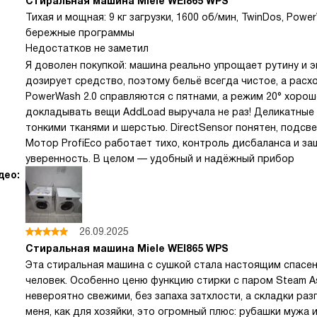
Стиральная машина Miele WEI865 WPS
Тихая и мощная: 9 кг загрузки, 1600 об/мин, TwinDos, Powe
бережные программы
Недостатков не заметил
Я доволен покупкой: машина реально упрощает рутину и 
дозирует средство, поэтому бельё всегда чистое, а рас
PowerWash 2.0 справляются с пятнами, а режим 20° хоро
докладывать вещи AddLoad выручала не раз! Деликатные
тонкими тканями и шерстью. DirectSensor понятен, подсве
Мотор ProfiEco работает тихо, контроль дисбаланса и з
уверенность. В целом — удобный и надёжный прибор
део:
26.09.2025
Стиральная машина Miele WEI865 WPS
Эта стиральная машина с сушкой стала настоящим спасен
человек. Особенно ценю функцию стирки с паром Steam A
невероятно свежими, без запаха затхлости, а складки ра
меня, как для хозяйки, это огромный плюс: рубашки мужа