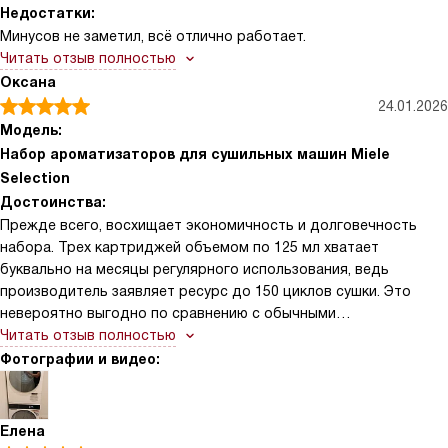
Недостатки:
Минусов не заметил, всё отлично работает.
Читать отзыв полностью
Оксана
24.01.2026
Модель:
Набор ароматизаторов для сушильных машин Miele
Selection
Достоинства:
Прежде всего, восхищает экономичность и долговечность
набора. Трех картриджей объемом по 125 мл хватает
буквально на месяцы регулярного использования, ведь
производитель заявляет ресурс до 150 циклов сушки. Это
невероятно выгодно по сравнению с обычными
кондиционерами для белья. Ароматы не навязчивые, а
Читать отзыв полностью
деликатные и стойкие, они остаются на ткани еще несколько
Фотографии и видео:
дней после сушки.
Елена