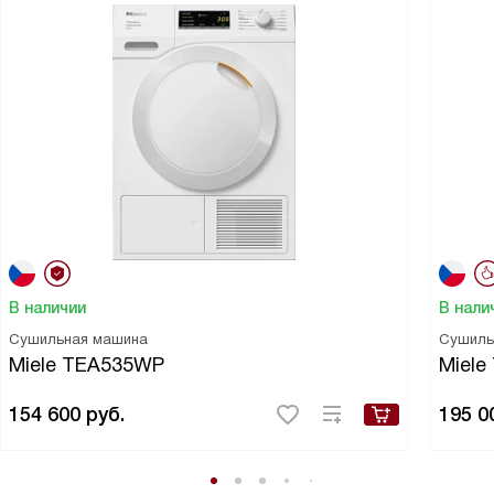
В наличии
В нали
Сушильная машина
Сушиль
Miele TEA535WP
Miel
154 600
руб.
195 0