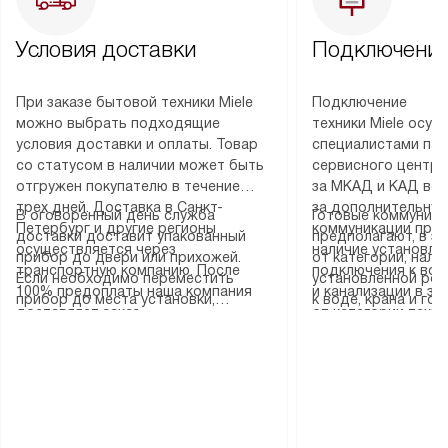
Условия доставки
Подключение
При заказе бытовой техники Miele
Подключение
можно выбрать подходящие
техники Miele осу
условия доставки и оплаты. Товар
специалистами пар
со статусом в наличии может быть
сервисного центра
отгружен покупателю в течение
за МКАД и КАД во
трех дней. Доставка в Санкт-
за дополнительную
В оговоренный день служба
Готовые коммуника
Петербург и другие регионы
коммуникации пре
доставки доставит упакованный
предполагают, в з
осуществляется через
наличие установле
прибор до двери или прихожей.
от категории, нали
транспортную компанию. После
подключения к во
Если необходимо переместить
установленной роз
100% предоплаты наша компания
и канализации в з
прибор до места установки,
к воде, крана и го
доставляет заказ
от категории техн
пожалуйста, предварительно
слива. Стандартна
до представительства
дополнительных ус
уточните это с менеджером.
включает в себя: с
транспортной компании в городе
определяется согл
За данную услугу взимается
транспортировочны
Москва. Пожалуйста, уточняйте
который можно по
дополнительная плата. Важно
разблокировку при
условия доставки у менеджера при
на нашем сайте в 
учитывать, что если размеры
соединение отдель
оформлении заказа.
«Подключение».
прибора не позволяют ему пройти
монтаж техники в 
через дверной проем, сотрудники
на место с проверк