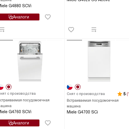
ашина
iele G4880 SCVi
Аналоги
нят с производства
5
(
Снят с производства
страиваемая посудомоечная
Встраиваемая посудомоечная
ашина
машина
iele G4760 SCVi
Miele G4700 SCi
Аналоги