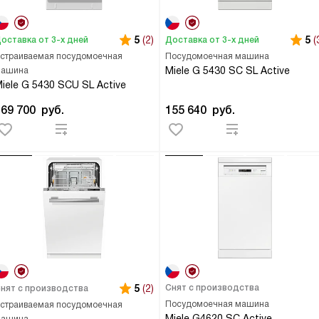
5
(2)
5
(
оставка от 3-х дней
Доставка от 3-х дней
страиваемая посудомоечная
Посудомоечная машина
Miele G 5430 SC SL Active
ашина
iele G 5430 SCU SL Active
169 700
руб.
155 640
руб.
5
(2)
Снят с производства
нят с производства
Посудомоечная машина
страиваемая посудомоечная
Miele G4620 SC Active