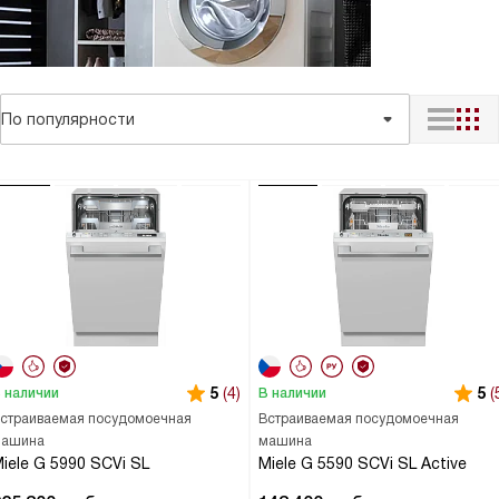
По популярности
5
(4)
5
(
 наличии
В наличии
страиваемая посудомоечная
Встраиваемая посудомоечная
ашина
машина
iele G 5990 SCVi SL
Miele G 5590 SCVi SL Active