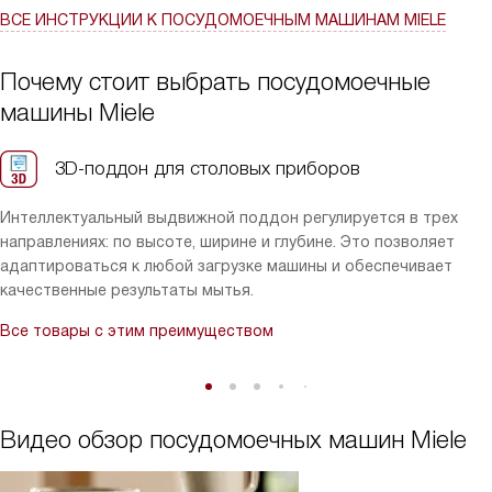
протечек, блокировка от детей и комфортное закрывание
ВСЕ ИНСТРУКЦИИ
К ПОСУДОМОЕЧНЫМ МАШИНАМ MIELE
дверцы работают как надо. В общем, как человек, который не
любит возиться с кухонной рутиной, я оценил удобство и
стабильность — машина действительно экономит время и
Почему стоит выбрать посудомоечные
силы!
машины Miele
3D-поддон для столовых приборов
Интеллектуальный выдвижной поддон регулируется в трех
направлениях: по высоте, ширине и глубине. Это позволяет
адаптироваться к любой загрузке машины и обеспечивает
качественные результаты мытья.
Все товары с этим преимуществом
Видео обзор посудомоечных машин Miele