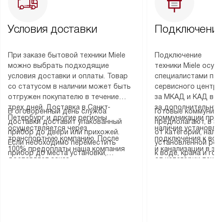
Условия доставки
Подключение
При заказе бытовой техники Miele
Подключение
можно выбрать подходящие
техники Miele осу
условия доставки и оплаты. Товар
специалистами пар
со статусом в наличии может быть
сервисного центра
отгружен покупателю в течение
за МКАД и КАД во
трех дней. Доставка в Санкт-
за дополнительную
В оговоренный день служба
Готовые коммуника
Петербург и другие регионы
коммуникации пре
доставки доставит упакованный
предполагают, в з
осуществляется через
наличие установле
прибор до двери или прихожей.
от категории, нали
транспортную компанию. После
подключения к во
Если необходимо переместить
установленной роз
100% предоплаты наша компания
и канализации в з
прибор до места установки,
к воде, крана и го
доставляет заказ
от категории техн
пожалуйста, предварительно
слива. Стандартна
до представительства
дополнительных ус
уточните это с менеджером.
включает в себя: с
транспортной компании в городе
определяется согл
За данную услугу взимается
транспортировочны
Москва. Пожалуйста, уточняйте
который можно по
дополнительная плата. Важно
разблокировку при
условия доставки у менеджера при
на нашем сайте в 
учитывать, что если размеры
соединение отдель
оформлении заказа.
«Подключение».
прибора не позволяют ему пройти
монтаж техники в 