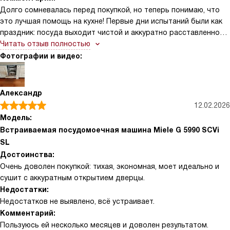
Долго сомневалась перед покупкой, но теперь понимаю, что
это лучшая помощь на кухне! Первые дни испытаний были как
праздник: посуда выходит чистой и аккуратно расставленной
по своим местам. Тихая работа — отдельная радость, когда
Читать отзыв полностью
дома маленький ребёнок, можно запускать посудомойку
Фотографии и видео:
вечером и не бояться разбудить малыша
Александр
12.02.2026
Модель:
Встраиваемая посудомоечная машина Miele G 5990 SCVi
SL
Достоинства:
Очень доволен покупкой: тихая, экономная, моет идеально и
сушит с аккуратным открытием дверцы.
Недостатки:
Недостатков не выявлено, всё устраивает.
Комментарий:
Пользуюсь ей несколько месяцев и доволен результатом.