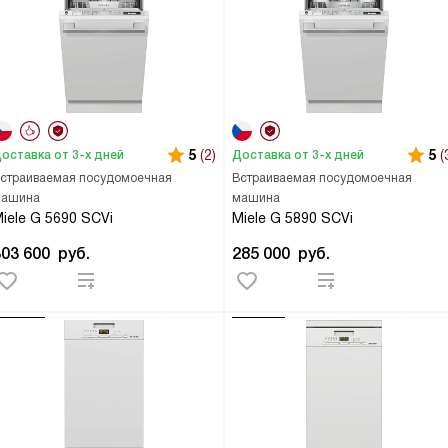
5
(2)
5
(
оставка от 3-х дней
Доставка от 3-х дней
страиваемая посудомоечная
Встраиваемая посудомоечная
ашина
машина
iele G 5690 SCVi
Miele G 5890 SCVi
303 600
руб.
285 000
руб.