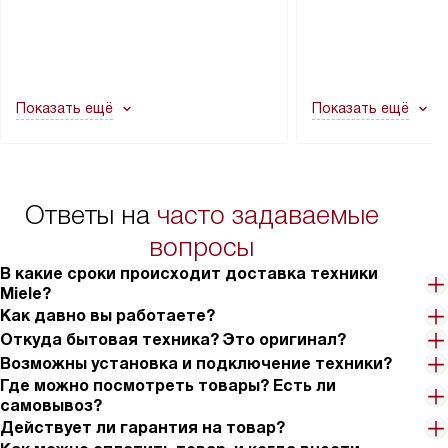
через дверной проем, сотрудники
на место с проверк
транспортной службы не могут
подключение к су
демонтировать дверцы, ручки или
коммуникациям, пе
другие выступающие элементы, так
и консультацию по 
как это может привести к отказу
В стандартную уст
Показать ещё
Показать ещё
в гарантийном ремонте в будущем.
не включаются: пр
Перед заказом удостоверьтесь, что
коммуникаций, рас
сможете переместить прибор
материалы, навеш
в нужное место, учитывая размеры
и перевешивание д
упаковки или без нее.
выполнения специа
Ответы на
часто задаваемые
в условиях повыше
тарифы на услуги 
вопросы
на 30%.
В какие сроки происходит доставка техники
Miele?
Как давно вы работаете?
Откуда бытовая техника? Это оригинал?
Возможны установка и подключение техники?
Где можно посмотреть товары? Есть ли
самовывоз?
Действует ли гарантия на товар?