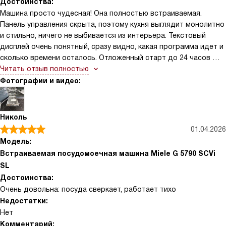
Достоинства:
Машина просто чудесная! Она полностью встраиваемая.
Панель управления скрыта, поэтому кухня выглядит монолитно
и стильно, ничего не выбивается из интерьера. Текстовый
дисплей очень понятный, сразу видно, какая программа идет и
сколько времени осталось. Отложенный старт до 24 часов —
мое спасение, ставлю загрузку на ночь по ночному тарифу.
Читать отзыв полностью
Конденсационная сушка работает отлично, никаких разводов
Фотографии и видео:
на бокалах.
Николь
01.04.2026
Модель:
Встраиваемая посудомоечная машина Miele G 5790 SCVi
SL
Достоинства:
Очень довольна: посуда сверкает, работает тихо
Недостатки:
Нет
Комментарий: