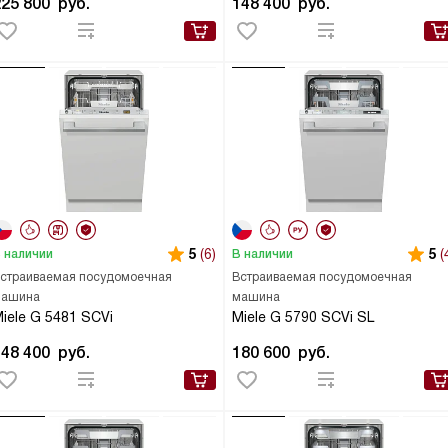
225 800
руб.
148 400
руб.
5
(6)
5
(
 наличии
В наличии
страиваемая посудомоечная
Встраиваемая посудомоечная
ашина
машина
iele G 5481 SCVi
Miele G 5790 SCVi SL
148 400
руб.
180 600
руб.