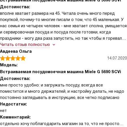
Встраиваемая посудомоечная машина Miele G 5690 SCVi
Достоинства:
вполне хватает размера на 45. Читала очень много перед
покупкой, почему-то многие писали о том, что 45 маленькая. У
нас семья из четырех человек - мне хватает сполна, умещается
и сервировочная посуда и посуда после готовки, когда
праздники - могу два раза запустить, но так чтобы я горевала -
нет, даже противни спокойно входят
Читать отзыв полностью
Авдеева Ольга
14.07.2020
Модель:
Встраиваемая посудомоечная машина Miele G 5690 SCVi
Достоинства:
мне просто удобно: и загружать посуду, всегда все
поместится и много держателей, и настройку делать, не надо
постоянно заглядывать в инструкцию, все четко подписано
Недостатки:
нет
Комментарий:
отдельно хочу поблагодарить магазин за то, что не просто