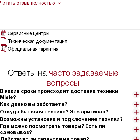
помогли выбирать, но и не навязыали что-то дороже или
Читать отзыв полностью
какие-то дополнительные услуги, оплачивала на месте, как мне
доставили, все с документацией ок. От машинки я в восторге,
посуда чистая!
Сервисные центры
Техническая документация
Официальная гарантия
Ответы на
часто задаваемые
вопросы
В какие сроки происходит доставка техники
Miele?
Как давно вы работаете?
Откуда бытовая техника? Это оригинал?
Возможны установка и подключение техники?
Где можно посмотреть товары? Есть ли
самовывоз?
Действует ли гарантия на товар?