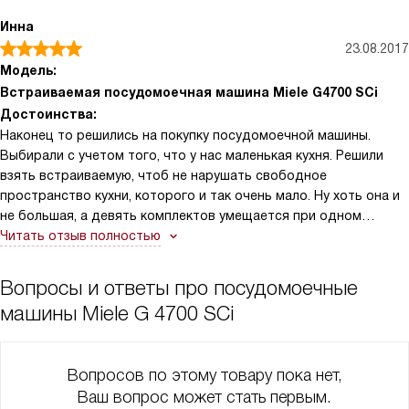
Инна
23.08.2017
Модель:
Встраиваемая посудомоечная машина Miele G4700 SCi
Достоинства:
Наконец то решились на покупку посудомоечной машины.
Выбирали с учетом того, что у нас маленькая кухня. Решили
взять встраиваемую, чтоб не нарушать свободное
пространство кухни, которого и так очень мало. Ну хоть она и
не большая, а девять комплектов умещается при одном
запуске, больше у нас не накапливается. Программ для мытья
Читать отзыв полностью
много. Радует, что есть короткие программы, которые не надо
ждать часами. Все в ней нас устроило.
Вопросы и ответы про посудомоечные
машины Miele G 4700 SCi
Вопросов по этому товару пока нет,
Ваш вопрос может стать первым.