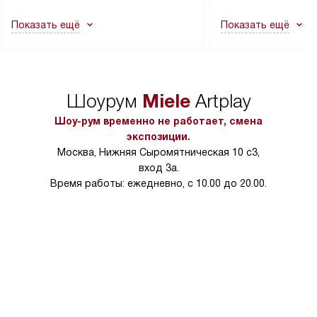
как это может привести к отказу
В стандартную уст
Показать ещё
Показать ещё
в гарантийном ремонте в будущем.
не включаются: пр
Перед заказом удостоверьтесь, что
коммуникаций, рас
сможете переместить прибор
материалы, навеш
в нужное место, учитывая размеры
и перевешивание д
упаковки или без нее.
выполнения специа
Miele
Шоурум
Artplay
в условиях повыше
тарифы на услуги 
Шоу-рум временно не работает, смена
на 30%.
экспозиции.
Москва, Нижняя Сыромятническая 10 с3,
вход 3а.
Время работы: ежедневно, с 10.00 до 20.00.