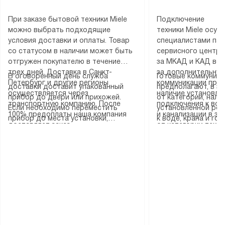
При заказе бытовой техники Miele
Подключение
можно выбрать подходящие
техники Miele осу
условия доставки и оплаты. Товар
специалистами пар
со статусом в наличии может быть
сервисного центра
отгружен покупателю в течение
за МКАД и КАД во
трех дней. Доставка в Санкт-
за дополнительную
В оговоренный день служба
Готовые коммуника
Петербург и другие регионы
коммуникации пре
доставки доставит упакованный
предполагают, в з
осуществляется через
наличие установле
прибор до двери или прихожей.
от категории, нали
транспортную компанию. После
подключения к во
Если необходимо переместить
установленной роз
100% предоплаты наша компания
и канализации в з
прибор до места установки,
к воде, крана и го
доставляет заказ
от категории техн
пожалуйста, предварительно
слива. Стандартна
до представительства
дополнительных ус
уточните это с менеджером.
включает в себя: с
транспортной компании в городе
определяется согл
За данную услугу взимается
транспортировочны
Москва. Пожалуйста, уточняйте
который можно по
дополнительная плата. Важно
разблокировку при
условия доставки у менеджера при
на нашем сайте в 
учитывать, что если размеры
соединение отдель
оформлении заказа.
«Подключение».
прибора не позволяют ему пройти
монтаж техники в 
через дверной проем, сотрудники
на место с проверк
транспортной службы не могут
подключение к су
демонтировать дверцы, ручки или
коммуникациям, пе
другие выступающие элементы, так
и консультацию по 