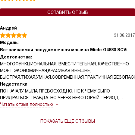
ОСТАВИТЬ ОТЗЫВ
Андрей
31.08.2017
Модель:
Встраиваемая посудомоечная машина Miele G4880 SCVi
Достоинства:
МНОГОФУНКЦИОНАЛЬНАЯ, ВМЕСТИТЕЛЬНАЯ, КАЧЕСТВЕННО
МОЕТ, ЭКОНОМИЧНАЯ,КРАСИВАЯ ВНЕШНЕ,
БЫСТРАЯ,ТИХАЯ,УМНАЯ,СОВРЕМЕННАЯ,ПРАКТИЧНАЯ,БЕЗОПАС
Недостатки:
ПО НАЧАЛУ МЫЛА ПРЕВОСХОДНО, НЕ К ЧЕМУ БЫЛО
ПРИДРАТЬСЯ, ПРАВДА. НО ЧЕРЕЗ НЕКОТОРЫЙ ПЕРИОД
ВРЕМЕНИ НЕ СОВСЕМ ДО КОНЦА СТАЛА ОТМЫВАТЬ ТОЛЬКО
Читать отзыв полностью
ЧТО ПРИГОРЕВШУЮ ЕДУ КАК В КАСТРЮЛЯХ ТАК И В
СКОВОРОДКАХ. НЕДОСТАТОК ТОЛЬКО В ЭТОМ, НО ЭТО НЕ
ПОКАЗАТЬ ЕЩЁ ОТЗЫВЫ
БОЛЬШАЯ БЕДА.