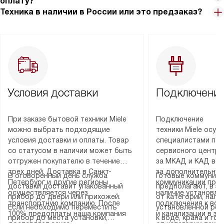
оплату?
Техника в наличии в России или это предзаказ?
Условия доставки
Подключение
При заказе бытовой техники Miele
Подключение
можно выбрать подходящие
техники Miele осу
условия доставки и оплаты. Товар
специалистами пар
со статусом в наличии может быть
сервисного центра
отгружен покупателю в течение
за МКАД и КАД во
трех дней. Доставка в Санкт-
за дополнительную
В оговоренный день служба
Готовые коммуника
Петербург и другие регионы
коммуникации пре
доставки доставит упакованный
предполагают, в з
осуществляется через
наличие установле
прибор до двери или прихожей.
от категории, нали
транспортную компанию. После
подключения к во
Если необходимо переместить
установленной роз
100% предоплаты наша компания
и канализации в з
прибор до места установки,
к воде, крана и го
доставляет заказ
от категории техн