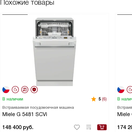
Похожие товары
В наличии
В нали
5
(6)
Встраиваемая посудомоечная машина
Встраи
Miele G 5481 SCVi
Miele
148 400
руб.
174 2