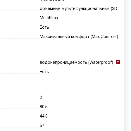
объемный мультифункциональный (3D
MultiFlex)
Есть
Максимальный комфорт (MaxiComfort)
водонепроницаемость (Waterproof)
Есть
2
80.5
44.8
57