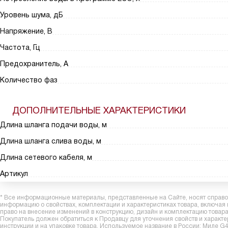
Уровень шума, дБ
Напряжение, В
Частота, Гц
Предохранитель, А
Количество фаз
ДОПОЛНИТЕЛЬНЫЕ ХАРАКТЕРИСТИКИ
Длина шланга подачи воды, м
Длина шланга слива воды, м
Длина сетевого кабеля, м
Артикул
* Все информационные материалы, представленные на Сайте, носят справоч
информацию о свойствах, комплектации и характеристиках товара, включая
право на внесение изменений в конструкцию, дизайн и комплектацию това
Покупатель должен обратиться к Продавцу для уточнения свойств и характ
инструкции и на упаковке товара. Используемое название в России: Миле G