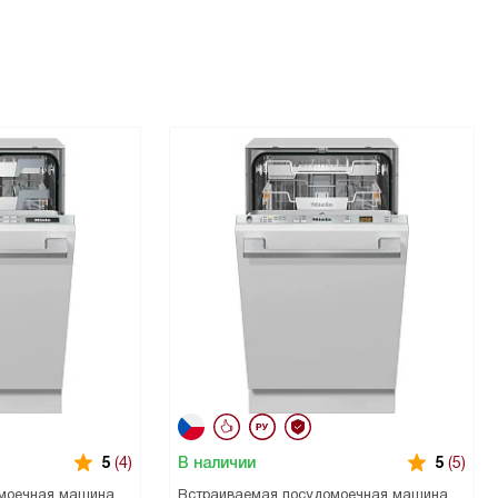
В наличии
5
(4)
5
(5)
моечная машина
Встраиваемая посудомоечная машина