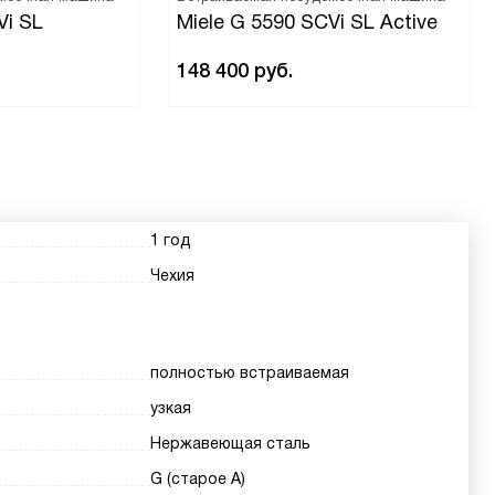
Vi SL
Miele G 5590 SCVi SL Active
148 400
руб.
1 год
Чехия
полностью встраиваемая
узкая
Нержавеющая сталь
G (старое A)