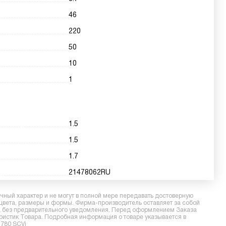
46
220
50
10
1
1.5
1.5
1.7
21478062RU
ный характер и не могут в полной мере передавать достоверную
 цвета, размеры и формы. Фирма-производитель оставляет за собой
ра без предварительного уведомления. Перед оформлением Заказа
еристик Товара. Подробная информация о товаре указывается в
4780 SCVi