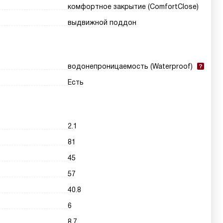
комфортное закрытие (ComfortClose)
выдвижной поддон
водонепроницаемость (Waterproof)
Есть
2.1
81
45
57
40.8
6
8.7