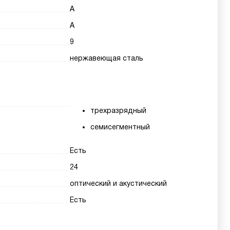
A
A
9
нержавеющая сталь
трехразрядный
семисегментный
Есть
24
оптический и акустический
Есть