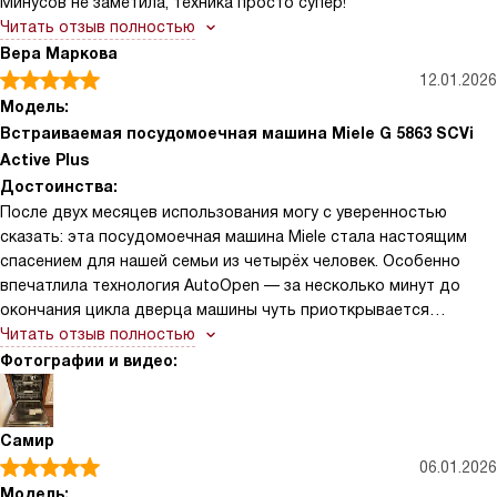
Минусов не заметила, техника просто супер!
сыном по вечерам. Прибор прост в управлении: скрытая
Читать отзыв полностью
панель и текстовый дисплей понятны, индикаторы подскажут,
Вера Маркова
когда надо добавить соль или ополаскиватель. Понравилась
12.01.2026
функция половинной загрузки — когда посуды мало, можно не
Модель:
ждать полного набора комплектов. После нескольких месяцев
нареканий не обнаружил, техника надёжно защищена от
Встраиваемая посудомоечная машина Miele G 5863 SCVi
протечек, блокировка от детей и комфортное закрывание
Active Plus
дверцы работают как надо. В общем, как человек, который не
Достоинства:
любит возиться с кухонной рутиной, я оценил удобство и
После двух месяцев использования могу с уверенностью
стабильность — машина действительно экономит время и
сказать: эта посудомоечная машина Miele стала настоящим
силы!
спасением для нашей семьи из четырёх человек. Особенно
впечатлила технология AutoOpen — за несколько минут до
окончания цикла дверца машины чуть приоткрывается
автоматически, и посуда высыхает идеально без разводов.
Читать отзыв полностью
Раньше приходилось протирать тарелки полотенцем, а теперь
Фотографии и видео:
просто выгружаю сухую и блестящую посуду. Функция
BrilliantGlassCare покорила меня как хозяйку, которая любит
сервировать праздничный стол: бокалы для вина и
Самир
хрустальные рюмки выходят без единого следа помутнения,
06.01.2026
даже самые тонкие ножки остаются целыми. QuickPowerWash
Модель: