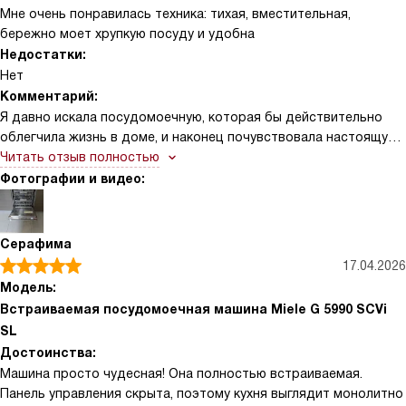
Мне очень понравилась техника: тихая, вместительная,
бережно моет хрупкую посуду и удобна
Недостатки:
Нет
Комментарий:
Я давно искала посудомоечную, которая бы действительно
облегчила жизнь в доме, и наконец почувствовала настоящую
радость от использования. Первое, что поразило —
Читать отзыв полностью
вместимость на 14 комплектов: теперь после семейных ужинов
Фотографии и видео:
и праздников я не стою у раковины часами, а просто загружаю
посуду и занимаюсь важными делами. Порадовала и тишина
работы — рядом с машиной можно спокойно разговаривать
Серафима
или смотреть фильм, шум почти не мешает. Особенно оценили
17.04.2026
механизм с автоматическим открытием дверцы для
Модель:
дополнительной сушки: тарелки и стаканы выходят сухими, и я
Встраиваемая посудомоечная машина Miele G 5990 SCVi
могу сразу ставить их на полки без лишних хлопот. Благодаря
SL
бережному уходу за стеклом мои хрустальные бокалы
Достоинства:
выглядят как новые — это меня очень радует, ведь я люблю
Машина просто чудесная! Она полностью встраиваемая.
устраивать ужины для друзей и всегда переживала за хрупкую
Панель управления скрыта, поэтому кухня выглядит монолитно
посуду. Поддон с продуманной организацией столовых