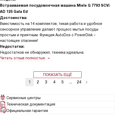
стала нашей «палочкой-выручалочкой» — за 58 минут машина
Встраиваемая посудомоечная машина Miele G 7793 SCVi
справляется с повседневными загрязнениями так же
AD 125 Gala Ed
качественно, как за два часа в эко-режиме. Скрытая панель
Достоинства:
управления гармонично вписалась в кухонный гарнитур:
Вместимость на 14 комплектов, тихая работа и удобное
никаких выступающих кнопок, только элегантная чёрная
сенсорное управление делают процесс мытья посуды
поверхность, которая не нарушает общий дизайн. Тишина в
простым и приятным. Функция AutoDos с PowerDisk –
работе тоже приятно удивила — даже в ночном цикле
настоящее спасение!
отложенного старта не слышно ничего, кроме лёгкого шелеста
Недостатки:
воды.
Недостатков не обнаружил, техника идеальна.
Читать отзыв полностью
ПОКАЗАТЬ ЕЩЁ
1
2
3
4
5
...
24
Сервисные центры
Техническая документация
Официальная гарантия