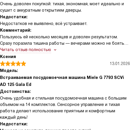
Очень доволен покупкой: тихая, экономная, моет идеально и
цикла, благодаря чему посуда, особенно пластиковые
сушит с аккуратным открытием дверцы.
контейнеры и крышки, высыхает идеально быстро и без
Недостатки:
разводов, чего я раньше не могла добиться ни в одной другой
Недостатков не выявлено, всё устраивает.
машине.
Комментарий:
Пользуюсь ей несколько месяцев и доволен результатом.
Сразу поразила тишина работы — вечерами можно не бояться
лишнего шума, когда дома уже все спят. В первый же уикенд
Читать отзыв полностью
после покупки пригласил друзей, готовили паэлью и оставили
Ксения
грязные сковороды — машина справилась с жиром и
13.01.2026
пригоревшим слоем без предварительного замачивания. Рад,
Модель:
что посуда выходит сухой: функция автоматического
Встраиваемая посудомоечная машина Miele G 7793 SCVi
проветривания дверцы вместе с датчиком сушки
AD 125 Gala Ed
действительно даёт аккуратный результат, без подтёков и
Достоинства:
пятен. Еще одна ситуация — мелкие столовые приборы и
Очень удобная и стильная посудомоечная машина с большим
бокалы после семейного обеда. Выдвижной поддон под
объемом на 14 комплектов. Сенсорное управление и тихая
приборы и держатель для бокалов помогли разместить всё
работа делают использование приятным и комфортным
компактно, а внутренняя подсветка облегчает загрузку в
каждый день!
темноте. Экономия воды и отсутствие необходимости ручной
Недостатки:
сушки освободили время, которое теперь трачу на прогулку с