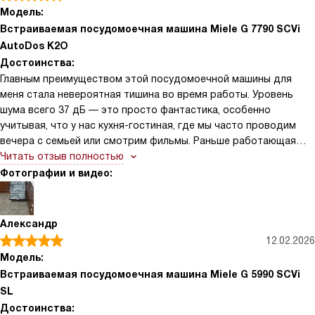
Модель:
Встраиваемая посудомоечная машина Miele G 7790 SCVi
AutoDos K2O
Достоинства:
Главным преимуществом этой посудомоечной машины для
меня стала невероятная тишина во время работы. Уровень
шума всего 37 дБ — это просто фантастика, особенно
учитывая, что у нас кухня-гостиная, где мы часто проводим
вечера с семьей или смотрим фильмы. Раньше работающая
посудомойка заглушала телевизор, а теперь я иногда даже
Читать отзыв полностью
забываю, что она включена, пока не увижу проекцию времени
Фотографии и видео:
на полу или не проверю приложение. Второе огромное
достоинство — система автоматического дозирования
AutoDos с диском PowerDisk. Это настоящая революция в
Александр
быту: больше не нужно каждый раз отмерять гель, гадать,
12.02.2026
сколько насыпать, или бегать в магазин за новыми таблетками.
Модель:
Одного диска хватает надолго, и машина сама определяет
Встраиваемая посудомоечная машина Miele G 5990 SCVi
идеальное количество моющего средства в зависимости от
SL
загрязнения посуды. Также хочу отметить функцию сушки
Достоинства:
AutoOpen: дверца автоматически приоткрывается в конце