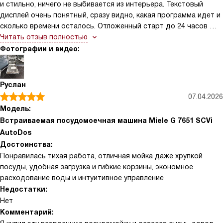
и стильно, ничего не выбивается из интерьера. Текстовый
приборов делает расстановку удобной, и в гостях никто не
дисплей очень понятный, сразу видно, какая программа идет и
ищет вилки в беспорядке. Не могу не отметить удобство
сколько времени осталось. Отложенный старт до 24 часов —
закрытия дверцы — она мягко опускается и не хлопает
мое спасение, ставлю загрузку на ночь по ночному тарифу.
Читать отзыв полностью
Конденсационная сушка работает отлично, никаких разводов
Фотографии и видео:
на бокалах.
Руслан
07.04.2026
Модель:
Встраиваемая посудомоечная машина Miele G 7651 SCVi
AutoDos
Достоинства:
Понравилась тихая работа, отличная мойка даже хрупкой
посуды, удобная загрузка и гибкие корзины, экономное
расходование воды и интуитивное управление
Недостатки:
Нет
Комментарий: