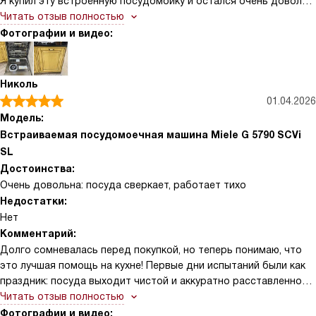
Я купил эту встроенную посудомойку и остался очень доволен
покупкой. Сразу заметил, что устройство моет гораздо чище,
Читать отзыв полностью
чем предыдущая техника у меня дома: даже при деликатной
Фотографии и видео:
посуде не приходится переживать за сохранность! Есть
автоматическая подача средства, которая сама рассчитывает
нужную дозу для каждого цикла — это удобно и экономично.
Николь
Корзины продуманы: верхняя секция легко перемещается по
01.04.2026
высоте, а отделения для приборов и бокалов можно быстро
Модель:
переставить, так что вместительность ощущается намного
Встраиваемая посудомоечная машина Miele G 5790 SCVi
большей, чем кажется сначала. Удобный режим быстрой мойки
SL
спасает, когда посуда нужна сразу, а глубокая программа
Достоинства:
гарантирует идеальную чистоту после праздников. Еще
Очень довольна: посуда сверкает, работает тихо
порадовала функция, помогающая с сушкой — дверца при
Недостатки:
завершении слегка приоткрывается, и посуда выходит почти
Нет
сухой! Управление простое и понятное, кнопки и индикаторы
читаются моментально, не нужно долго вникать.
Комментарий:
Долго сомневалась перед покупкой, но теперь понимаю, что
это лучшая помощь на кухне! Первые дни испытаний были как
праздник: посуда выходит чистой и аккуратно расставленной
по своим местам. Тихая работа — отдельная радость, когда
Читать отзыв полностью
дома маленький ребёнок, можно запускать посудомойку
Фотографии и видео: