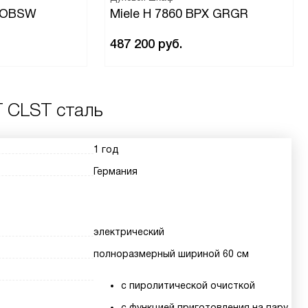
P OBSW
Miele H 7860 BPX GRGR
487 200
руб.
T CLST сталь
1 год
Германия
электрический
полноразмерный шириной 60 см
с пиролитической очисткой
с функцией приготовления на пару