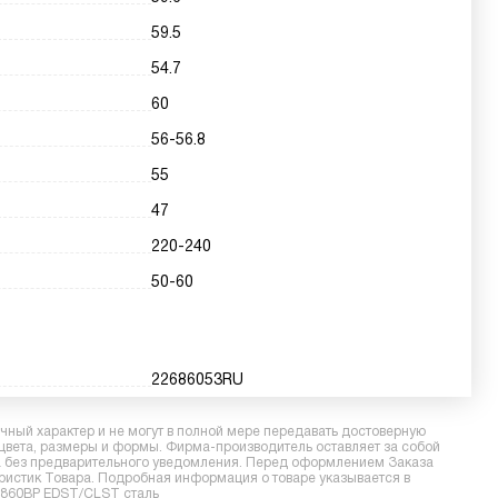
59.5
54.7
60
56-56.8
55
47
220-240
50-60
22686053RU
ный характер и не могут в полной мере передавать достоверную
 цвета, размеры и формы. Фирма-производитель оставляет за собой
ра без предварительного уведомления. Перед оформлением Заказа
еристик Товара. Подробная информация о товаре указывается в
H6860BP EDST/CLST сталь