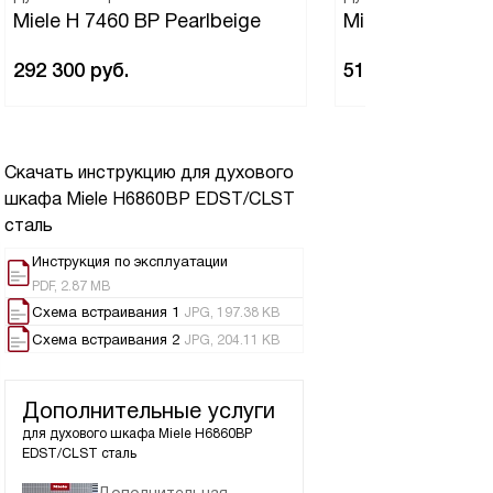
Miele H 7460 BP Pearlbeige
Miele H 7860 BP
292 300
руб.
519 600
руб.
Скачать инструкцию для духового
шкафа
Miele H6860BP EDST/CLST
сталь
Инструкция по эксплуатации
PDF, 2.87 MB
Схема встраивания 1
JPG, 197.38 KB
Схема встраивания 2
JPG, 204.11 KB
Дополнительные услуги
для духового шкафа
Miele H6860BP
EDST/CLST сталь