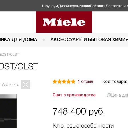
Шоу-рум
Дизайнерам
Акции
Рейтинги
Доставка и 
НИКА ДЛЯ ДОМА
АКСЕССУАРЫ И БЫТОВАЯ ХИМИ
 EDST/CLST
EDST/CLST
1 отзыв
Код товара:
Снят с производства
Цена де
748 400
руб.
Ключевые особенности