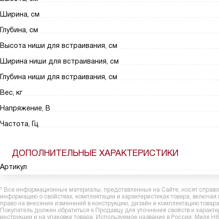
Ширина, см
Глубина, см
Высота ниши для встраивания, см
Ширина ниши для встраивания, см
Глубина ниши для встраивания, см
Вес, кг
Напряжение, В
Частота, Гц
ДОПОЛНИТЕЛЬНЫЕ ХАРАКТЕРИСТИКИ
Артикул
* Все информационные материалы, представленные на Сайте, носят справоч
информацию о свойствах, комплектации и характеристиках товара, включая
право на внесение изменений в конструкцию, дизайн и комплектацию това
Покупатель должен обратиться к Продавцу для уточнения свойств и характ
инструкции и на упаковке товара. Используемое название в России: Миле 