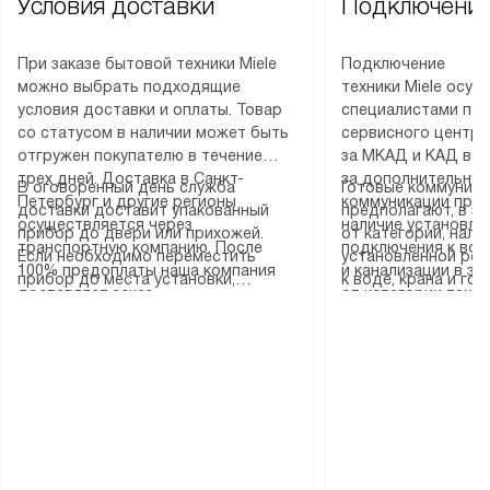
Условия доставки
Подключение
При заказе бытовой техники Miele
Подключение
можно выбрать подходящие
техники Miele осу
условия доставки и оплаты. Товар
специалистами пар
со статусом в наличии может быть
сервисного центра
отгружен покупателю в течение
за МКАД и КАД во
трех дней. Доставка в Санкт-
за дополнительную
В оговоренный день служба
Готовые коммуника
Петербург и другие регионы
коммуникации пре
доставки доставит упакованный
предполагают, в з
осуществляется через
наличие установле
прибор до двери или прихожей.
от категории, нали
транспортную компанию. После
подключения к во
Если необходимо переместить
установленной роз
100% предоплаты наша компания
и канализации в з
прибор до места установки,
к воде, крана и го
доставляет заказ
от категории техн
пожалуйста, предварительно
слива. Стандартна
до представительства
дополнительных ус
уточните это с менеджером.
включает в себя: с
транспортной компании в городе
определяется согл
За данную услугу взимается
транспортировочны
Москва. Пожалуйста, уточняйте
который можно по
дополнительная плата. Важно
разблокировку при
условия доставки у менеджера при
на нашем сайте в 
учитывать, что если размеры
соединение отдель
оформлении заказа.
«Подключение».
прибора не позволяют ему пройти
монтаж техники в 
через дверной проем, сотрудники
на место с проверк
транспортной службы не могут
подключение к су
демонтировать дверцы, ручки или
коммуникациям, пе