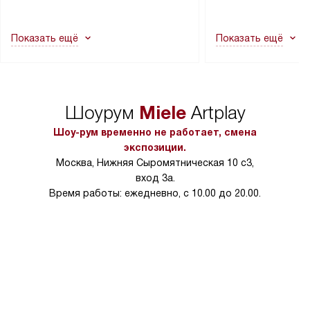
другие выступающие элементы, так
и консультацию по 
как это может привести к отказу
В стандартную уст
Показать ещё
Показать ещё
в гарантийном ремонте в будущем.
не включаются: пр
Перед заказом удостоверьтесь, что
коммуникаций, рас
сможете переместить прибор
материалы, навеш
в нужное место, учитывая размеры
и перевешивание д
упаковки или без нее.
выполнения специа
Miele
Шоурум
Artplay
в условиях повыше
тарифы на услуги 
Шоу-рум временно не работает, смена
на 30%.
экспозиции.
Москва, Нижняя Сыромятническая 10 с3,
вход 3а.
Время работы: ежедневно, с 10.00 до 20.00.