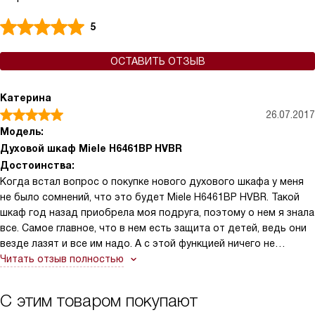
5
ОСТАВИТЬ ОТЗЫВ
Катерина
26.07.2017
Модель:
Духовой шкаф Miele H6461BP HVBR
Достоинства:
Когда встал вопрос о покупке нового духового шкафа у меня
не было сомнений, что это будет Miele H6461BP HVBR. Такой
шкаф год назад приобрела моя подруга, поэтому о нем я знала
все. Самое главное, что в нем есть защита от детей, ведь они
везде лазят и все им надо. А с этой функцией ничего не
страшно. Есть специальные программы для приготовления
Читать отзыв полностью
разных блюд и конечно же конвекция с паром.
С этим товаром покупают