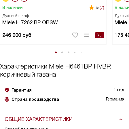
В наличии
В нали
5
(7)
Духовой шкаф
Духово
Miele H 7262 BP OBSW
Miele
246 900
руб.
175 4
Характеристики
Miele H6461BP HVBR
коричневый гавана
1 год
Гарантия
Германия
Страна производства
ОБЩИЕ ХАРАКТЕРИСТИКИ