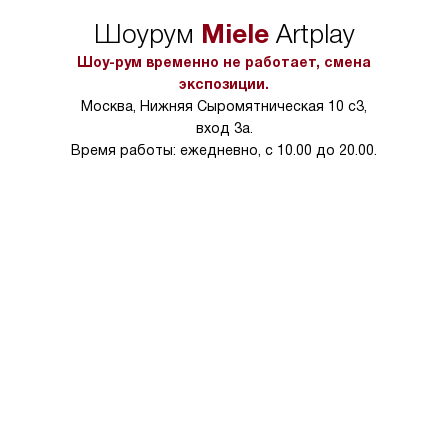
упаковки или без нее.
выполнения специа
Miele
Шоурум
Artplay
в условиях повыше
тарифы на услуги 
Шоу-рум временно не работает, смена
на 30%.
экспозиции.
Москва, Нижняя Сыромятническая 10 с3,
вход 3а.
Время работы: ежедневно, с 10.00 до 20.00.