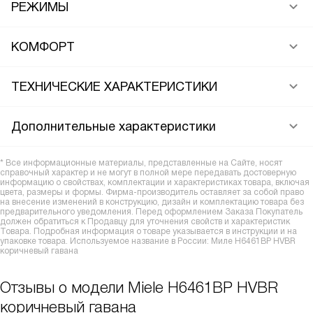
РЕЖИМЫ
КОМФОРТ
ТЕХНИЧЕСКИЕ ХАРАКТЕРИСТИКИ
Дополнительные характеристики
* Все информационные материалы, представленные на Сайте, носят
справочный характер и не могут в полной мере передавать достоверную
информацию о свойствах, комплектации и характеристиках товара, включая
цвета, размеры и формы. Фирма-производитель оставляет за собой право
на внесение изменений в конструкцию, дизайн и комплектацию товара без
предварительного уведомления. Перед оформлением Заказа Покупатель
должен обратиться к Продавцу для уточнения свойств и характеристик
Товара. Подробная информация о товаре указывается в инструкции и на
упаковке товара. Используемое название в России: Миле H6461BP HVBR
коричневый гавана
Отзывы о модели Miele H6461BP HVBR
коричневый гавана