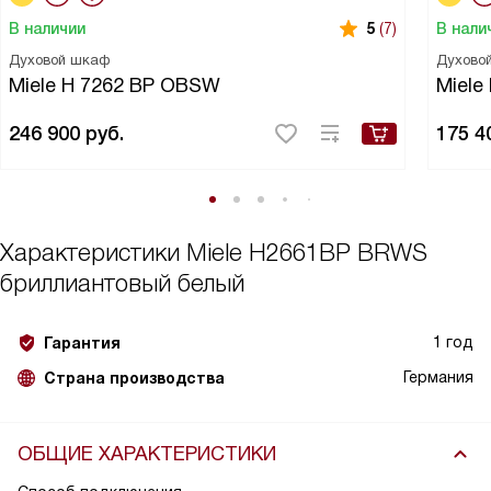
В наличии
В нали
5
(7)
Духовой шкаф
Духово
Miele H 7262 BP OBSW
Miele
246 900
руб.
175 4
Характеристики
Miele H2661BP BRWS
бриллиантовый белый
1 год
Гарантия
Германия
Страна производства
ОБЩИЕ ХАРАКТЕРИСТИКИ