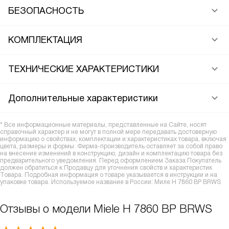
БЕЗОПАСНОСТЬ
КОМПЛЕКТАЦИЯ
ТЕХНИЧЕСКИЕ ХАРАКТЕРИСТИКИ
Дополнительные характеристики
* Все информационные материалы, представленные на Сайте, носят
справочный характер и не могут в полной мере передавать достоверную
информацию о свойствах, комплектации и характеристиках товара, включая
цвета, размеры и формы. Фирма-производитель оставляет за собой право
на внесение изменений в конструкцию, дизайн и комплектацию товара без
предварительного уведомления. Перед оформлением Заказа Покупатель
должен обратиться к Продавцу для уточнения свойств и характеристик
Товара. Подробная информация о товаре указывается в инструкции и на
упаковке товара. Используемое название в России: Миле H 7860 BP BRWS
Отзывы о модели Miele H 7860 BP BRWS