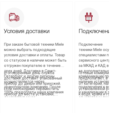
Условия доставки
Подключение
При заказе бытовой техники Miele
Подключение
можно выбрать подходящие
техники Miele осу
условия доставки и оплаты. Товар
специалистами пар
со статусом в наличии может быть
сервисного центра
отгружен покупателю в течение
за МКАД и КАД во
трех дней. Доставка в Санкт-
за дополнительную
В оговоренный день служба
Готовые коммуника
Петербург и другие регионы
коммуникации пре
доставки доставит упакованный
предполагают, в з
осуществляется через
наличие установле
прибор до двери или прихожей.
от категории, нали
транспортную компанию. После
подключения к во
Если необходимо переместить
установленной роз
100% предоплаты наша компания
и канализации в з
прибор до места установки,
к воде, крана и го
доставляет заказ
от категории техн
пожалуйста, предварительно
слива. Стандартна
до представительства
дополнительных ус
уточните это с менеджером.
включает в себя: с
транспортной компании в городе
определяется согл
За данную услугу взимается
транспортировочны