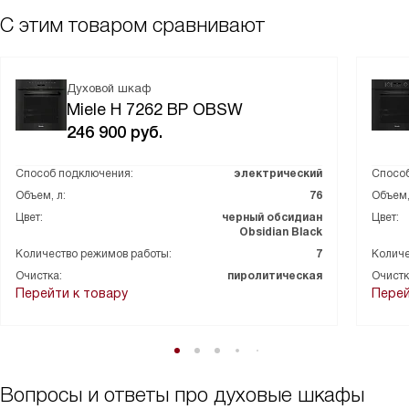
С этим товаром сравнивают
Духовой шкаф
Miele H 7262 BP OBSW
246 900
руб.
Способ подключения:
электрический
Способ
Объем, л:
76
Объем,
Цвет:
черный обсидиан
Цвет:
Obsidian Black
Количество режимов работы:
7
Количе
Очистка:
пиролитическая
Очистк
Перейти к товару
Перей
Вопросы и ответы про духовые шкафы