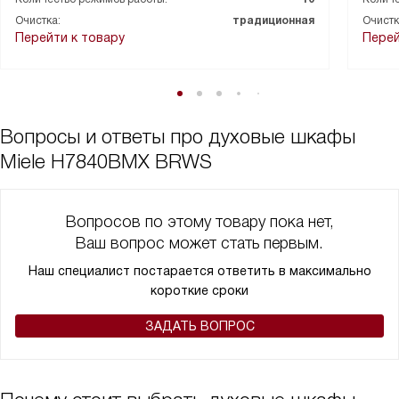
Я также оценила наличие функции поддержания тепла. Это
Очистка:
традиционная
Очистк
очень удобно, когда блюдо готово, но еще не время подавать
Перейти к товару
Перей
его на стол.
Что касается очистки, то здесь все просто идеально. Дверца
CleanGlass легко моется, и прибор всегда выглядит как новый.
Духовой шкаф стал для меня настоящим спасением на кухне, и
я с удовольствием рекомендую его всем своим знакомым.
Вопросы и ответы про духовые шкафы
Miele H7840BMX BRWS
Вопросов по этому товару пока нет,
Ваш вопрос может стать первым.
Наш специалист постарается ответить в максимально
короткие сроки
ЗАДАТЬ ВОПРОС