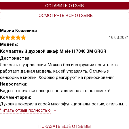
ОСТАВИТЬ ОТЗЫВ
ПОСМОТРЕТЬ ВСЕ ОТЗЫВЫ
Мария Кожевина
16.03.2021
Модель:
Компактный духовой шкаф Miele H 7840 BM GRGR
Достоинства:
Легкость в управлении. Можно без инструкции понять, как
работает данная модель, как ей управлять. Отличные
сенсорные кнопки. Хорошо реагируют на прикосновения
Недостатки:
Видны отпечатки пальцев, но для меня это не помеха!
Комментарий:
Духовка покорила своей многофункциональностью, стильным
внешним видом. Особенно нравится наличие различных
Читать отзыв полностью
режимов и уровней выпекания. Кстати, выпекает равномерно,
можно легко получить золотистую корочку без пригорания
ПОКАЗАТЬ ЕЩЁ ОТЗЫВЫ