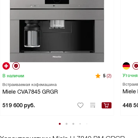
Уточня
В наличии
5
(2)
Встраи
Встраиваемая кофемашина
Miele
Miele CVA7845 GRGR
519 600
руб.
448 5