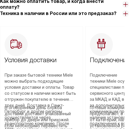
Как можно оплатить товар, и когда внести
оплату?
Техника в наличии в России или это предзаказ?
Условия доставки
Подключение
При заказе бытовой техники Miele
Подключение
можно выбрать подходящие
техники Miele осу
условия доставки и оплаты. Товар
специалистами пар
со статусом в наличии может быть
сервисного центра
отгружен покупателю в течение
за МКАД и КАД во
трех дней. Доставка в Санкт-
за дополнительную
В оговоренный день служба
Готовые коммуника
Петербург и другие регионы
коммуникации пре
доставки доставит упакованный
предполагают, в з
осуществляется через
наличие установле
прибор до двери или прихожей.
от категории, нали
транспортную компанию. После
подключения к во
Если необходимо переместить
установленной роз