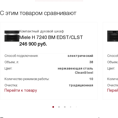
блюда. Рекомендую данную марку всем!
С этим товаром сравнивают
Компактный духовой шкаф
Miele H 7240 BM EDST/CLST
246 900
руб.
Способ подключения:
электрический
Способ
Объем, л:
38
Объем,
Цвет:
нержавеющая сталь
Цвет:
CleanSteel
Количество режимов работы:
10
Количе
Очистка:
традиционная
Очистк
Перейти к товару
Перей