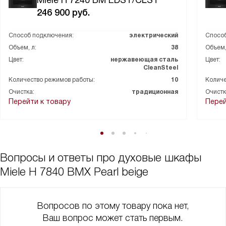
Miele H 7240 BM EDST/CLST
246 900
руб.
Способ подключения:
электрический
Способ
Объем, л:
38
Объем,
Цвет:
нержавеющая сталь
Цвет:
CleanSteel
Количество режимов работы:
10
Количе
Очистка:
традиционная
Очистк
Перейти к товару
Перей
Вопросы и ответы про духовые шкафы
Miele H 7840 BMX Pearl beige
Вопросов по этому товару пока нет,
Ваш вопрос может стать первым.