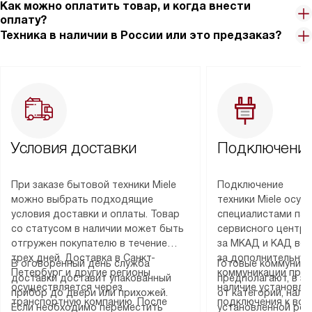
Как можно оплатить товар, и когда внести
оплату?
Техника в наличии в России или это предзаказ?
Условия доставки
Подключение
При заказе бытовой техники Miele
Подключение
можно выбрать подходящие
техники Miele осу
условия доставки и оплаты. Товар
специалистами пар
со статусом в наличии может быть
сервисного центра
отгружен покупателю в течение
за МКАД и КАД во
трех дней. Доставка в Санкт-
за дополнительную
В оговоренный день служба
Готовые коммуника
Петербург и другие регионы
коммуникации пре
доставки доставит упакованный
предполагают, в з
осуществляется через
наличие установле
прибор до двери или прихожей.
от категории, нали
транспортную компанию. После
подключения к во
Если необходимо переместить
установленной роз