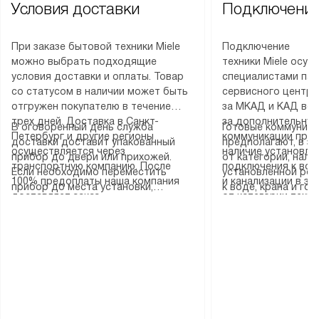
Условия доставки
Подключение
При заказе бытовой техники Miele
Подключение
можно выбрать подходящие
техники Miele осу
условия доставки и оплаты. Товар
специалистами пар
со статусом в наличии может быть
сервисного центра
отгружен покупателю в течение
за МКАД и КАД во
трех дней. Доставка в Санкт-
за дополнительную
В оговоренный день служба
Готовые коммуника
Петербург и другие регионы
коммуникации пре
доставки доставит упакованный
предполагают, в з
осуществляется через
наличие установле
прибор до двери или прихожей.
от категории, нали
транспортную компанию. После
подключения к во
Если необходимо переместить
установленной роз
100% предоплаты наша компания
и канализации в з
прибор до места установки,
к воде, крана и го
доставляет заказ
от категории техн
пожалуйста, предварительно
слива. Стандартна
до представительства
дополнительных ус
уточните это с менеджером.
включает в себя: с
транспортной компании в городе
определяется согл
За данную услугу взимается
транспортировочны
Москва. Пожалуйста, уточняйте
который можно по
дополнительная плата. Важно
разблокировку при
условия доставки у менеджера при
на нашем сайте в 
учитывать, что если размеры
соединение отдель
оформлении заказа.
«Подключение».
прибора не позволяют ему пройти
монтаж техники в 
через дверной проем, сотрудники
на место с проверк
транспортной службы не могут
подключение к су