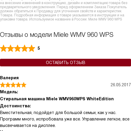
на внесение изменений в конструкцию, дизайн и комплектацию товара без
предварительного уведомления. Перед оформлением Заказа Покупатель
должен обратиться к Продавцу для уточнения свойств и характеристик
Товара. Подробная информация о товаре указывается в инструкции и на
упаковке товара. Используемое название в России: Миле WMV 960 WPS
Отзывы о модели Miele WMV 960 WPS
5
ОСТАВИТЬ ОТЗЫВ
Валерия
26.05.2017
Модель:
Стиральная машина Miele WMV960WPS WhiteEdition
Достоинства:
Вместительная, подойдет для большой семьи, как у нас.
Программ много, испробовала уже все. Управление легкое, все
высвечивается на дисплее.