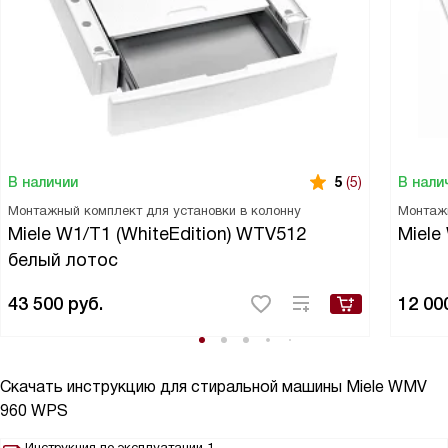
В наличии
В нали
5
(5)
Монтажный комплект для установки в колонну
Монтаж
Miele W1/T1 (WhiteEdition) WTV512
Miele
белый лотос
43 500
руб.
12 00
Скачать инструкцию для стиральной машины
Miele WMV
960 WPS
Инструкция по эксплуатации 1