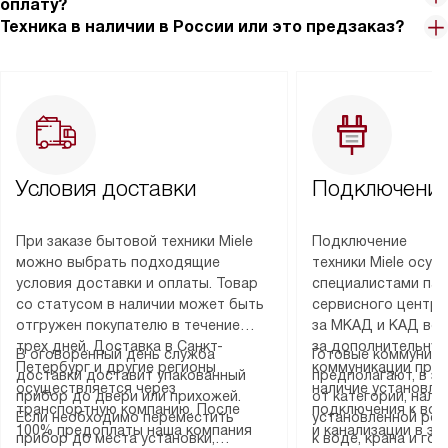
оплату?
Техника в наличии в России или это предзаказ?
Условия доставки
Подключение
При заказе бытовой техники Miele
Подключение
можно выбрать подходящие
техники Miele осу
условия доставки и оплаты. Товар
специалистами пар
со статусом в наличии может быть
сервисного центра
отгружен покупателю в течение
за МКАД и КАД во
трех дней. Доставка в Санкт-
за дополнительную
В оговоренный день служба
Готовые коммуника
Петербург и другие регионы
коммуникации пре
доставки доставит упакованный
предполагают, в з
осуществляется через
наличие установле
прибор до двери или прихожей.
от категории, нали
транспортную компанию. После
подключения к во
Если необходимо переместить
установленной роз
100% предоплаты наша компания
и канализации в з
прибор до места установки,
к воде, крана и го