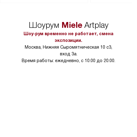
сможете переместить прибор
материалы, навеш
в нужное место, учитывая размеры
и перевешивание д
упаковки или без нее.
выполнения специа
Miele
Шоурум
Artplay
в условиях повыше
тарифы на услуги 
Шоу-рум временно не работает, смена
на 30%.
экспозиции.
Москва, Нижняя Сыромятническая 10 с3,
вход 3а.
Время работы: ежедневно, с 10.00 до 20.00.