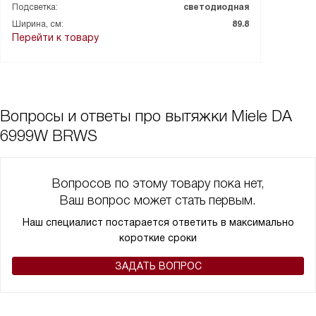
Подсветка:
светодиодная
мобильное приложение, просто поражают воображение!
Ширина, см:
89.8
Экономичность и энергоэффективность этого устройства на
Перейти к товару
высоте, класс энергоэффективности A+ говорит сам за себя.
И последнее, но не менее важное, эта вытяжка имеет
обратный клапан и однослойное закаленное стекло, что
обеспечивает безопасность и долговечность.
В общем, я безумно доволен этой покупкой! Это именно то,
Вопросы и ответы про вытяжки Miele DA
что я искал для своей кухни.
6999W BRWS
Вопросов по этому товару пока нет,
Ваш вопрос может стать первым.
Наш специалист постарается ответить в максимально
короткие сроки
ЗАДАТЬ ВОПРОС