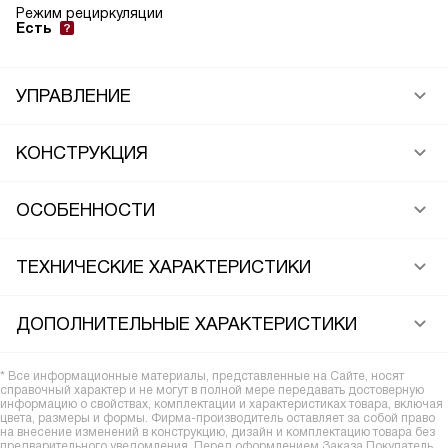
Режим рециркуляции
Есть
УПРАВЛЕНИЕ
КОНСТРУКЦИЯ
ОСОБЕННОСТИ
ТЕХНИЧЕСКИЕ ХАРАКТЕРИСТИКИ
ДОПОЛНИТЕЛЬНЫЕ ХАРАКТЕРИСТИКИ
* Все информационные материалы, представленные на Сайте, носят
справочный характер и не могут в полной мере передавать достоверную
информацию о свойствах, комплектации и характеристиках товара, включая
цвета, размеры и формы. Фирма-производитель оставляет за собой право
на внесение изменений в конструкцию, дизайн и комплектацию товара без
предварительного уведомления. Перед оформлением Заказа Покупатель