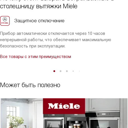
стороны — запахи не распространялись по всей квартире, а
столешницу вытяжки Miele
воздух оставался свежим. Удобное покрытие внутренней
части корпуса облегчает уход, и я больше не боюсь, что жир и
пыль будут накапливаться внутри. В целом, эта вытяжка стала
Защитное отключение
для меня настоящим помощником на кухне, сочетая стильный
дизайн и функциональность! Рекомендую всем, кто ценит
Прибор автоматически отключается через 10 часов
качество и комфорт в повседневной жизни.
непрерывной работы, что обеспечивает максимальную
безопасность при эксплуатации.
Все товары с этим преимуществом
Может быть полезно