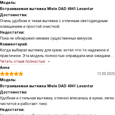
Модель:
Встраиваемая вытяжка Miele DAD 4941 Levantar
Достоинства:
Очень удобная и тихая вытяжка с отличным светодиодным
освещением и простой очисткой.
Недостатки:
Пока не обнаружил никаких существенных минусов.
Комментарий:
Когда выбирал вытяжку для кухни, хотел что-то надежное и
практичное. Эта модель полностью оправдала мои ожидания!
Особенно понравился режим рециркуляции — он отлично
Читать отзыв полностью
справляется с запахами, даже если нет возможности вывести
Анна
воздух наружу. Удобные сенсорные кнопки с подсветкой
12.09.2025
делают управление простым и приятным, даже когда руки
Модель:
заняты или слегка влажные. Внутренняя часть с покрытием
Встраиваемая вытяжка Miele DAD 4941 Levantar
CleanCover реально облегчает уход: жир и пыль не
Достоинства:
задерживаются, и чистить вытяжку стало намного легче! Еще
Удобная и стильная вытяжка, отлично вписалась в кухню, легко
один плюс — наличие программируемого переключателя
чистится и работает тихо.
интенсивной ступени. Когда готовлю что-то требующее
Недостатки:
сильного отвода, просто активирую этот режим, и вытяжка