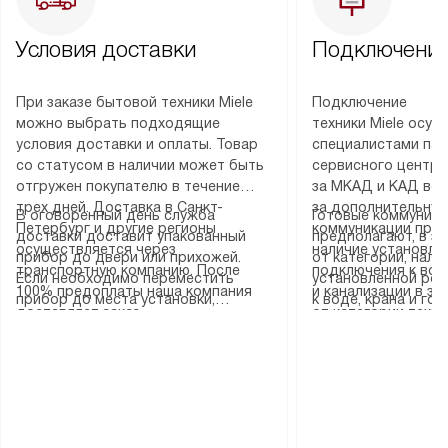
Условия доставки
Подключение
При заказе бытовой техники Miele
Подключение
можно выбрать подходящие
техники Miele осу
условия доставки и оплаты. Товар
специалистами пар
со статусом в наличии может быть
сервисного центра
отгружен покупателю в течение
за МКАД и КАД во
трех дней. Доставка в Санкт-
за дополнительную
В оговоренный день служба
Готовые коммуника
Петербург и другие регионы
коммуникации пре
доставки доставит упакованный
предполагают, в з
осуществляется через
наличие установле
прибор до двери или прихожей.
от категории, нали
транспортную компанию. После
подключения к во
Если необходимо переместить
установленной роз
100% предоплаты наша компания
и канализации в з
прибор до места установки,
к воде, крана и го
доставляет заказ
от категории техн
пожалуйста, предварительно
слива. Стандартна
до представительства
дополнительных ус
уточните это с менеджером.
включает в себя: с
транспортной компании в городе
определяется согл
За данную услугу взимается
транспортировочны
Москва. Пожалуйста, уточняйте
который можно по
дополнительная плата. Важно
разблокировку при
условия доставки у менеджера при
на нашем сайте в 
учитывать, что если размеры
соединение отдель
оформлении заказа.
«Подключение».
прибора не позволяют ему пройти
монтаж техники в 
через дверной проем, сотрудники
на место с проверк