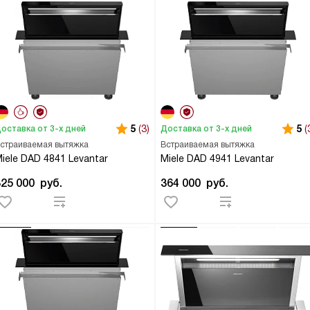
5
(3)
5
(
оставка от 3-х дней
Доставка от 3-х дней
страиваемая вытяжка
Встраиваемая вытяжка
iele DAD 4841 Levantar
Miele DAD 4941 Levantar
325 000
руб.
364 000
руб.