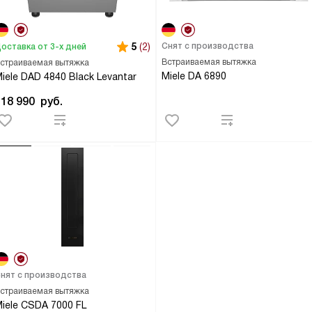
5
(2)
Снят с производства
оставка от 3-х дней
Встраиваемая вытяжка
страиваемая вытяжка
Miele DA 6890
iele DAD 4840 Black Levantar
418 990
руб.
нят с производства
страиваемая вытяжка
iele CSDA 7000 FL