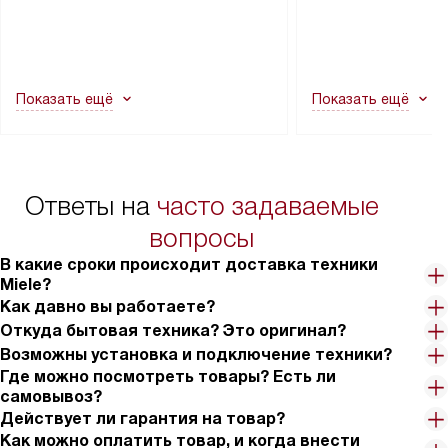
транспортной службы не могут
подключение к су
демонтировать дверцы, ручки или
коммуникациям, пе
другие выступающие элементы, так
и консультацию по 
как это может привести к отказу
В стандартную уст
Показать ещё
Показать ещё
в гарантийном ремонте в будущем.
не включаются: пр
Перед заказом удостоверьтесь, что
коммуникаций, рас
сможете переместить прибор
материалы, навеш
в нужное место, учитывая размеры
и перевешивание д
упаковки или без нее.
выполнения специа
Ответы на
часто задаваемые
в условиях повыше
тарифы на услуги 
вопросы
на 30%.
В какие сроки происходит доставка техники
Miele?
Как давно вы работаете?
Откуда бытовая техника? Это оригинал?
Возможны установка и подключение техники?
Где можно посмотреть товары? Есть ли
самовывоз?
Действует ли гарантия на товар?
Как можно оплатить товар, и когда внести