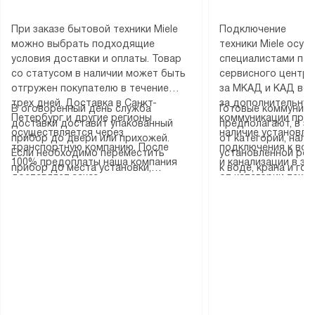
При заказе бытовой техники Miele
Подключение
можно выбрать подходящие
техники Miele осу
условия доставки и оплаты. Товар
специалистами пар
со статусом в наличии может быть
сервисного центра
отгружен покупателю в течение
за МКАД и КАД во
трех дней. Доставка в Санкт-
за дополнительную
В оговоренный день служба
Готовые коммуника
Петербург и другие регионы
коммуникации пре
доставки доставит упакованный
предполагают, в з
осуществляется через
наличие установле
прибор до двери или прихожей.
от категории, нали
транспортную компанию. После
подключения к во
Если необходимо переместить
установленной роз
100% предоплаты наша компания
и канализации в з
прибор до места установки,
к воде, крана и го
доставляет заказ
от категории техн
пожалуйста, предварительно
слива. Стандартна
до представительства
дополнительных ус
уточните это с менеджером.
включает в себя: с
транспортной компании в городе
определяется согл
За данную услугу взимается
транспортировочны
Москва. Пожалуйста, уточняйте
который можно по
дополнительная плата. Важно
разблокировку при
условия доставки у менеджера при
на нашем сайте в 
учитывать, что если размеры
соединение отдель
оформлении заказа.
«Подключение».
прибора не позволяют ему пройти
монтаж техники в 
через дверной проем, сотрудники
на место с проверк
транспортной службы не могут
подключение к су
демонтировать дверцы, ручки или
коммуникациям, пе