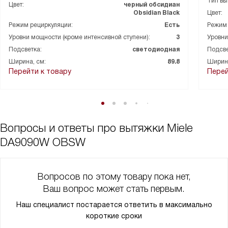
Тип вы
Цвет:
черный обсидиан
Obsidian Black
Цвет:
Режим рециркуляции:
Есть
Режим 
Уровни мощности (кроме интенсивной ступени):
3
Уровни
Подсветка:
светодиодная
Подсве
Ширина, см:
89.8
Ширина
Перейти к товару
Перей
Вопросы и ответы про вытяжки Miele
DA9090W OBSW
Вопросов по этому товару пока нет,
Ваш вопрос может стать первым.
Наш специалист постарается ответить в максимально
короткие сроки