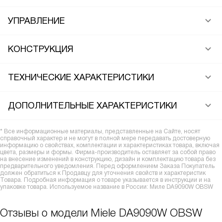
УПРАВЛЕНИЕ
КОНСТРУКЦИЯ
ТЕХНИЧЕСКИЕ ХАРАКТЕРИСТИКИ
ДОПОЛНИТЕЛЬНЫЕ ХАРАКТЕРИСТИКИ
* Все информационные материалы, представленные на Сайте, носят
справочный характер и не могут в полной мере передавать достоверную
информацию о свойствах, комплектации и характеристиках товара, включая
цвета, размеры и формы. Фирма-производитель оставляет за собой право
на внесение изменений в конструкцию, дизайн и комплектацию товара без
предварительного уведомления. Перед оформлением Заказа Покупатель
должен обратиться к Продавцу для уточнения свойств и характеристик
Товара. Подробная информация о товаре указывается в инструкции и на
упаковке товара. Используемое название в России: Миле DA9090W OBSW
Отзывы о модели Miele DA9090W OBSW