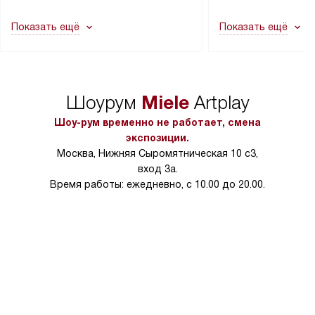
другие выступающие элементы, так
и консультацию по 
как это может привести к отказу
В стандартную уст
Показать ещё
Показать ещё
в гарантийном ремонте в будущем.
не включаются: пр
Перед заказом удостоверьтесь, что
коммуникаций, рас
сможете переместить прибор
материалы, навеш
в нужное место, учитывая размеры
и перевешивание д
упаковки или без нее.
выполнения специа
Miele
Шоурум
Artplay
в условиях повыше
тарифы на услуги 
Шоу-рум временно не работает, смена
на 30%.
экспозиции.
Москва, Нижняя Сыромятническая 10 с3,
вход 3а.
Время работы: ежедневно, с 10.00 до 20.00.