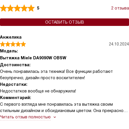
5
2 отзыва
ОСТАВИТЬ ОТЗЫВ
Анжелика
24.10.2024
Модель:
Вытяжка Miele DA9090W OBSW
Достоинства:
Очень понравилась эта техника! Все функции работают
безупречно, дизайн просто восхитителен!
Недостатки:
Недостатков вообще не обнаружила!
Комментарий:
С первого взгляда мне понравилась эта вытяжка своим
стильным дизайном и обсидиановым цветом. Она прекрасно
вписалась в интерьер моей кухни, добавив ей изысканности.
Читать отзыв полностью
Помимо внешней красоты, она обладает множеством полезных