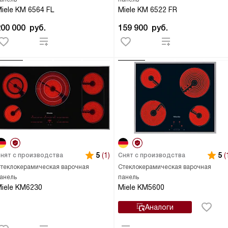
iele KM 6564 FL
Miele KM 6522 FR
200 000
руб.
159 900
руб.
5
(1)
5
(
нят с производства
Снят с производства
теклокерамическая варочная
Стеклокерамическая варочная
анель
панель
iele KM6230
Miele KM5600
Аналоги