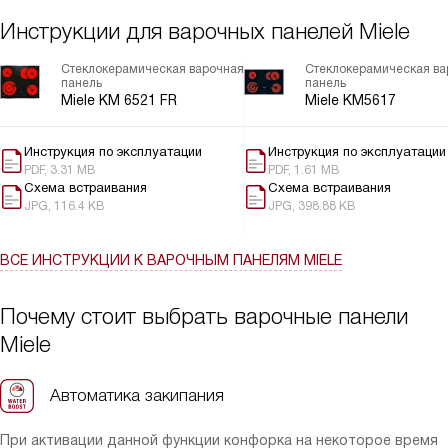
конфорок (например, если зазвонил телефон или пришлось
отвлечься), а затем вернуть всё в прежний режим. Панель из
Инструкции для варочных панелей Miele
стеклокерамики выглядит стильно, легко моется, а черная
поверхность вместе с рамкой из нержавеющей стали отлично
Стеклокерамическая варочная
Стеклокерамическая ва
панель
панель
вписалась в мой современный интерьер.
Miele KM 6521 FR
Miele KM5617
Инструкция по эксплуатации
Инструкция по эксплуатации
PDF, 3.31 MB
PDF, 1.61 MB
Схема встраивания
Схема встраивания
JPG, 116.4 KB
JPG, 398.88 KB
ВСЕ ИНСТРУКЦИИ
К ВАРОЧНЫМ ПАНЕЛЯМ MIELE
Почему стоит выбрать варочные панели
Miele
Автоматика закипания
При активации данной функции конфорка на некоторое время