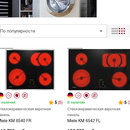
По популярности
5
(5)
5
(
 наличии
В наличии
теклокерамическая варочная
Стеклокерамическая варочная
анель
панель
iele KM 6540 FR
Miele KM 6542 FL