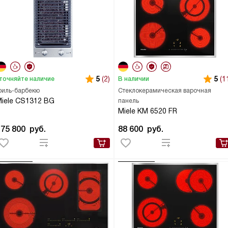
5
(2)
5
(1
точняйте наличие
В наличии
риль-барбекю
Стеклокерамическая варочная
iele CS1312 BG
панель
Miele KM 6520 FR
175 800
руб.
88 600
руб.