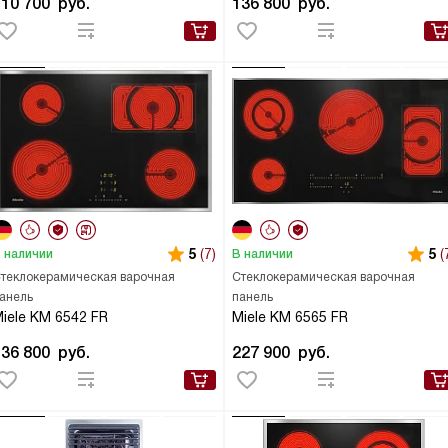
110 700
руб.
136 800
руб.
5
(7)
5
(
 наличии
В наличии
теклокерамическая варочная
Стеклокерамическая варочная
анель
панель
iele KM 6542 FR
Miele KM 6565 FR
136 800
руб.
227 900
руб.