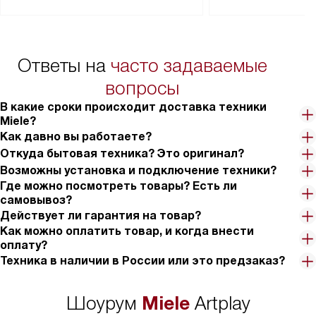
Перед заказом удостоверьтесь, что
коммуникаций, рас
сможете переместить прибор
материалы, навеш
в нужное место, учитывая размеры
и перевешивание д
упаковки или без нее.
выполнения специа
Ответы на
часто задаваемые
в условиях повыше
тарифы на услуги 
вопросы
на 30%.
В какие сроки происходит доставка техники
Miele?
Как давно вы работаете?
Откуда бытовая техника? Это оригинал?
Возможны установка и подключение техники?
Где можно посмотреть товары? Есть ли
самовывоз?
Действует ли гарантия на товар?
Как можно оплатить товар, и когда внести
оплату?
Техника в наличии в России или это предзаказ?
Miele
Шоурум
Artplay