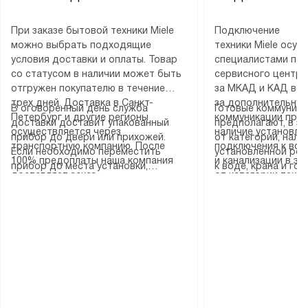
При заказе бытовой техники Miele
Подключение
можно выбрать подходящие
техники Miele осу
условия доставки и оплаты. Товар
специалистами пар
со статусом в наличии может быть
сервисного центра
отгружен покупателю в течение
за МКАД и КАД во
трех дней. Доставка в Санкт-
за дополнительную
В оговоренный день служба
Готовые коммуника
Петербург и другие регионы
коммуникации пре
доставки доставит упакованный
предполагают, в з
осуществляется через
наличие установле
прибор до двери или прихожей.
от категории, нали
транспортную компанию. После
подключения к во
Если необходимо переместить
установленной роз
100% предоплаты наша компания
и канализации в з
прибор до места установки,
к воде, крана и го
доставляет заказ
от категории техн
пожалуйста, предварительно
слива. Стандартна
до представительства
дополнительных ус
уточните это с менеджером.
включает в себя: с
транспортной компании в городе
определяется согл
За данную услугу взимается
транспортировочны
Москва. Пожалуйста, уточняйте
который можно по
дополнительная плата. Важно
разблокировку при
условия доставки у менеджера при
на нашем сайте в 
учитывать, что если размеры
соединение отдель
оформлении заказа.
«Подключение».
прибора не позволяют ему пройти
монтаж техники в 
через дверной проем, сотрудники
на место с проверк
транспортной службы не могут
подключение к су
демонтировать дверцы, ручки или
коммуникациям, пе