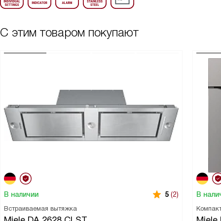
С этим товаром покупают
В наличии
В нали
5
(2)
Встраиваемая вытяжка
Компак
Miele DA 2628 CLST
Miele