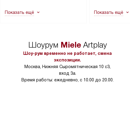
другие выступающие элементы, так
и консультацию по 
как это может привести к отказу
В стандартную уст
Показать ещё
Показать ещё
в гарантийном ремонте в будущем.
не включаются: пр
Перед заказом удостоверьтесь, что
коммуникаций, рас
сможете переместить прибор
материалы, навеш
в нужное место, учитывая размеры
и перевешивание д
упаковки или без нее.
выполнения специа
Miele
Шоурум
Artplay
в условиях повыше
тарифы на услуги 
Шоу-рум временно не работает, смена
на 30%.
экспозиции.
Москва, Нижняя Сыромятническая 10 с3,
вход 3а.
Время работы: ежедневно, с 10.00 до 20.00.