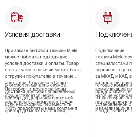
Условия доставки
Подключение
При заказе бытовой техники Miele
Подключение
можно выбрать подходящие
техники Miele осу
условия доставки и оплаты. Товар
специалистами пар
со статусом в наличии может быть
сервисного центра
отгружен покупателю в течение
за МКАД и КАД во
трех дней. Доставка в Санкт-
за дополнительную
В оговоренный день служба
Готовые коммуника
Петербург и другие регионы
коммуникации пре
доставки доставит упакованный
предполагают, в з
осуществляется через
наличие установле
прибор до двери или прихожей.
от категории, нали
транспортную компанию. После
подключения к во
Если необходимо переместить
установленной роз
100% предоплаты наша компания
и канализации в з
прибор до места установки,
к воде, крана и го
доставляет заказ
от категории техн
пожалуйста, предварительно
слива. Стандартна
до представительства
дополнительных ус
уточните это с менеджером.
включает в себя: с
транспортной компании в городе
определяется согл
За данную услугу взимается
транспортировочны
Москва. Пожалуйста, уточняйте
который можно по
дополнительная плата. Важно
разблокировку при