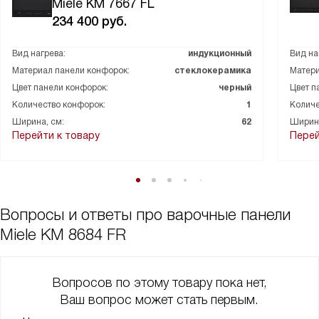
Miele KM 7667 FL
234 400
руб.
Вид нагрева:
индукционный
Вид на
Материал панели конфорок:
стеклокерамика
Матери
Цвет панели конфорок:
черный
Цвет п
Количество конфорок:
1
Количе
Ширина, см:
62
Ширина
Перейти к товару
Перей
Вопросы и ответы про варочные панели
Miele KM 8684 FR
Вопросов по этому товару пока нет,
Ваш вопрос может стать первым.