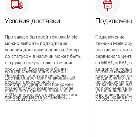
Условия доставки
Подключение
При заказе бытовой техники Miele
Подключение
можно выбрать подходящие
техники Miele осу
условия доставки и оплаты. Товар
специалистами пар
со статусом в наличии может быть
сервисного центра
отгружен покупателю в течение
за МКАД и КАД во
трех дней. Доставка в Санкт-
за дополнительную
В оговоренный день служба
Готовые коммуника
Петербург и другие регионы
коммуникации пре
доставки доставит упакованный
предполагают, в з
осуществляется через
наличие установле
прибор до двери или прихожей.
от категории, нали
транспортную компанию. После
подключения к во
Если необходимо переместить
установленной роз
100% предоплаты наша компания
и канализации в з
прибор до места установки,
к воде, крана и го
доставляет заказ
от категории техн
пожалуйста, предварительно
слива. Стандартна
до представительства
дополнительных ус
уточните это с менеджером.
включает в себя: с
транспортной компании в городе
определяется согл
За данную услугу взимается
транспортировочны
Москва. Пожалуйста, уточняйте
который можно по
дополнительная плата. Важно
разблокировку при
условия доставки у менеджера при
на нашем сайте в 
учитывать, что если размеры
соединение отдель
оформлении заказа.
«Подключение».
прибора не позволяют ему пройти
монтаж техники в 