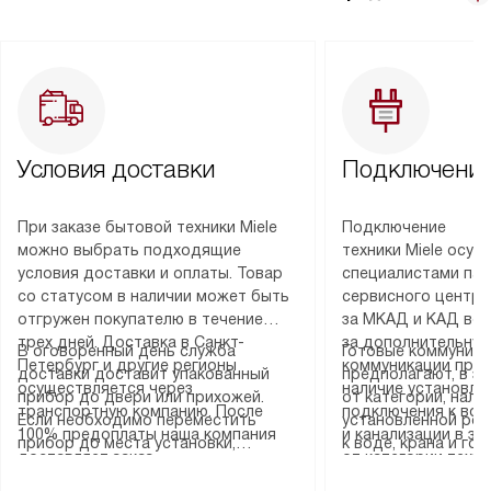
Условия доставки
Подключение
При заказе бытовой техники Miele
Подключение
можно выбрать подходящие
техники Miele осу
условия доставки и оплаты. Товар
специалистами пар
со статусом в наличии может быть
сервисного центра
отгружен покупателю в течение
за МКАД и КАД во
трех дней. Доставка в Санкт-
за дополнительную
В оговоренный день служба
Готовые коммуника
Петербург и другие регионы
коммуникации пре
доставки доставит упакованный
предполагают, в з
осуществляется через
наличие установле
прибор до двери или прихожей.
от категории, нали
транспортную компанию. После
подключения к во
Если необходимо переместить
установленной роз
100% предоплаты наша компания
и канализации в з
прибор до места установки,
к воде, крана и го
доставляет заказ
от категории техн
пожалуйста, предварительно
слива. Стандартна
до представительства
дополнительных ус
уточните это с менеджером.
включает в себя: с