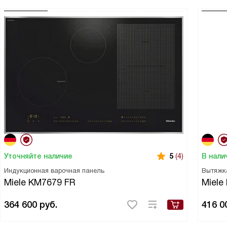
Уточняйте наличие
В нали
5
(4)
Индукционная варочная панель
Вытяжк
Miele KM7679 FR
Miele
364 600
руб.
416 0