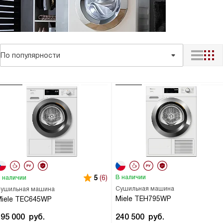
По популярности
5
(6)
В наличии
 наличии
Сушильная машина
ушильная машина
Miele TEH795WP
iele TEC645WP
195 000
руб.
240 500
руб.