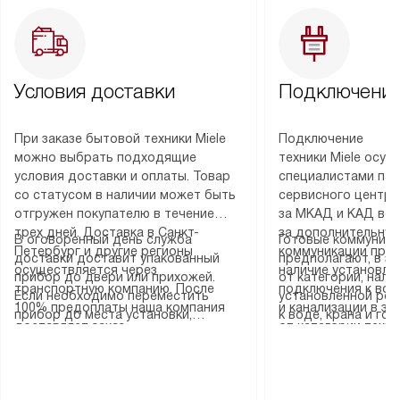
Условия доставки
Подключение
При заказе бытовой техники Miele
Подключение
можно выбрать подходящие
техники Miele осу
условия доставки и оплаты. Товар
специалистами пар
со статусом в наличии может быть
сервисного центра
отгружен покупателю в течение
за МКАД и КАД во
трех дней. Доставка в Санкт-
за дополнительную
В оговоренный день служба
Готовые коммуника
Петербург и другие регионы
коммуникации пре
доставки доставит упакованный
предполагают, в з
осуществляется через
наличие установле
прибор до двери или прихожей.
от категории, нали
транспортную компанию. После
подключения к во
Если необходимо переместить
установленной роз
100% предоплаты наша компания
и канализации в з
прибор до места установки,
к воде, крана и го
доставляет заказ
от категории техн
пожалуйста, предварительно
слива. Стандартна
до представительства
дополнительных ус
уточните это с менеджером.
включает в себя: с
транспортной компании в городе
определяется согл
За данную услугу взимается
транспортировочны
Москва. Пожалуйста, уточняйте
который можно по
дополнительная плата. Важно
разблокировку при