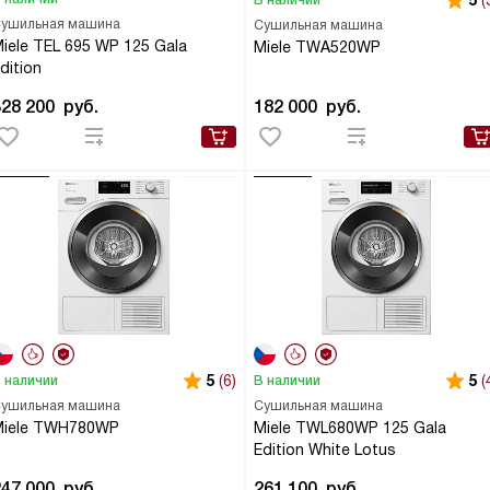
5
(
ушильная машина
Сушильная машина
iele TEL 695 WP 125 Gala
Miele TWA520WP
dition
328 200
руб.
182 000
руб.
5
(6)
5
(
 наличии
В наличии
ушильная машина
Сушильная машина
Miele TWH780WP
Miele TWL680WP 125 Gala
Edition White Lotus
247 000
руб.
261 100
руб.