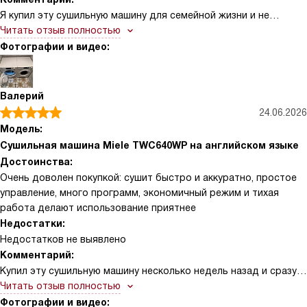
Я купил эту сушильную машину для семейной жизни и не
пожалел. Сначала меня привлек компактный дизайн и понятная
Читать отзыв полностью
панель управления. После нескольких недель использования
Фотографии и видео:
отмечаю экономичное потребление энергии и гибкие
программы: от интенсивной быстрой сушки до щадящей
обработки деликатных тканей. Сенсор определяет влажность
Валерий
и автоматически подбирает время, что избавляет меня от
24.06.2026
догадок и экономит электричество. Очень нравится функция
Модель:
отложенного старта — ставлю стирку ночью, а сушилка
Сушильная машина Miele TWC640WP на английском языке
работает к нужному часу. Внутренний фильтр и контейнер для
Достоинства:
воды легко чистить, накопления минимальны. Машина почти не
Очень доволен покупкой: сушит быстро и аккуратно, простое
шумит, это важно для квартиры.
управление, много программ, экономичный режим и тихая
работа делают использование приятнее
Недостатки:
Недостатков не выявлено
Комментарий:
Купил эту сушильную машину несколько недель назад и сразу
заметил, как облегчилась рутина по уходу за одеждой.
Читать отзыв полностью
Управление понятное и логичное, панели не нужно долго
Фотографии и видео: