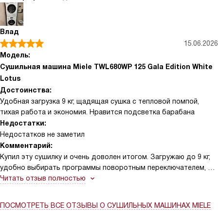
изучать — выбираешь программу по типу ткани и степени
влажности, а датчики сами отключают процесс, когда уровень
готовности достигнут. Барабан вместительный, вещи не
Влад
мнутся и после стирки остаются мягкими, что сильно
15.06.2026
сократило время глажки. Особенно понравились бережные
Модель:
режимы для деликатных тканей и спецпрограммы для
Сушильная машина Miele TWL680WP 125 Gala Edition White
спортивной одежды и обуви — всё выходит сухим, но без
Lotus
усадки и потертостей.
Достоинства:
Удобная загрузка 9 кг, щадящая сушка с тепловой помпой,
тихая работа и экономия. Нравится подсветка барабана
Недостатки:
Недостатков не заметил
Комментарий:
Купил эту сушилку и очень доволен итогом. Загружаю до 9 кг,
удобно выбирать программы поворотным переключателем, а
настройки вижу на дисплее ComfortSensor. Тепловая помпа и
Читать отзыв полностью
технология PerfectDry бережно сушат вещи, вещи не
усаживаются и сохнут равномерно. Функция AddLoad
ПОСМОТРЕТЬ ВСЕ ОТЗЫВЫ
О СУШИЛЬНЫХ МАШИНАХ MIELE
позволила добавить забытые майки, отложенный старт на 1–24