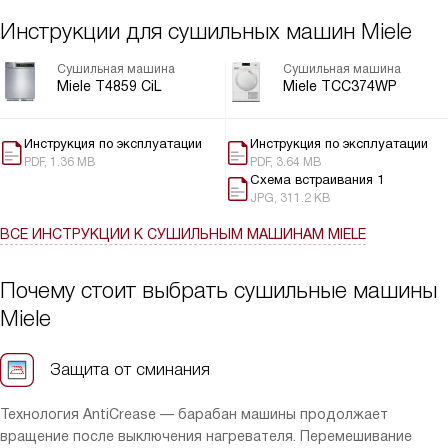
ч экономит время. Подсветка барабана, реверс, система
Инструкции для сушильных машин Miele
FragranceDos с двумя капсулами — мелочи, но приятные.
Режимы HygieneDry и обработка паром сделали пуховик и
Сушильная машина
Сушильная машина
рубашки свежими. Тишина работы, мотор ProfiEco и
Miele T4859 CiL
Miele TCC374WP
SilenceDrum заметно комфортнее. Контейнер для конденсата и
встроенный отвод очень практичны. Перенавешивание двери
простое, установка гибкая.
Инструкция по эксплуатации
Инструкция по эксплуатации
PDF, 1.36 MB
PDF, 3.64 MB
Схема встраивания 1
JPG, 311.2 KB
ВСЕ ИНСТРУКЦИИ
К СУШИЛЬНЫМ МАШИНАМ MIELE
Почему стоит выбрать сушильные машины
Miele
Защита от сминания
Технология AntiCrease — барабан машины продолжает
вращение после выключения нагревателя. Перемешивание